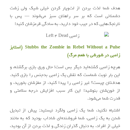
هدف شما لذت بردن از لت‌وپار کردن خیلی شیک ولی زشت
دشمنانی است که بر سر راهتان سبز می‌شوند — پس با
نارنجک‌هایی که در جیب خود دارید، به سادگی قرمزشان کنید!
Stubbs the Zombie in Rebel Without a Pulse (استابز
زامبی در شورشی با طعم مرگ)
هرچه زامبی کشته‌اید دیگر بس است! حال ورق بازی برگشته، و
این بار نوبت شماست که نقش یک زامبی بدجنس را بازی کنید.
هدف‌تان چیست؟ غیر زامبی را پیدا کنید، از مغزشان بخورید، و
از خون‌شان بنوشید! این کار سبب افزایش درجه سلامتی و
قدرت شما می‌شود.
اشتباه نکنید، شما یک زامبی ولگرد نیستید; پیش از تبدیل
شدن به یک زامبی، شما فروشنده‌ای شاداب بودید که به مانند
خیلی از افراد، به دنبال گذران زندگی و لذت بردن از آن بودید،