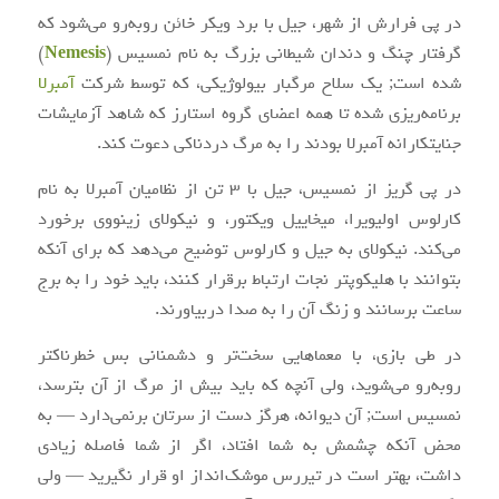
در پی فرارش از شهر، جیل با برد ویکر خائن روبه‌رو می‌شود که
گرفتار چنگ و دندان شیطانی بزرگ به نام نمسیس (
Nemesis
)
شده است; یک سلاح مرگبار بیولوژیکی، که توسط شرکت
آمبرلا
برنامه‌ریزی شده تا همه اعضای گروه استارز که شاهد آزمایشات
جنایتکارانه آمبرلا بودند را به مرگ دردناکی دعوت کند.
در پی گریز از نمسیس، جیل با ۳ تن از نظامیان آمبرلا به نام
کارلوس اولیویرا، میخاییل ویکتور، و نیکولای زینووی برخورد
می‌کند. نیکولای به جیل و کارلوس توضیح می‌دهد که برای آنکه
بتوانند با هلیکوپتر نجات ارتباط برقرار کنند، باید خود را به برج
ساعت برسانند و زنگ آن را به صدا دربیاورند.
در طی بازی، با معماهایی سخت‌تر و دشمنانی بس خطرناکتر
روبه‌رو می‌شوید، ولی آنچه که باید بیش از مرگ از آن بترسد،
نمسیس است; آن دیوانه، هرگز دست از سرتان برنمی‌دارد — به
محض آنکه چشمش به شما افتاد، اگر از شما فاصله زیادی
داشت، بهتر است در تیررس موشک‌انداز او قرار نگیرید — ولی