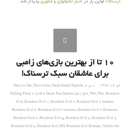
ترسناک!
اولین بار در
اخبار تکنولوژی و فناوری
پدیدار شد.
۱۰ تا از بهترین بازی‌های زامبی
برای عاشقان سبک ترسناک!
/
دی ۱۶, ۱۳۹۸
در
7 Days to Die
,
Dead Island Riptide
,
Days Gone
,
Killing Floor 2
,
Left 4 Dead
,
PlayStation
,
ps1
,
ps2
,
PS3
,
PS4
,
Resident
Evil
,
Resident Evil 1
,
Resident Evil 2
,
Resident Evil 2 remake
,
Resident Evil 3
,
Resident Evil 3 nemesis
,
Resident Evil 3 Remaster
,
Resident Evil 4
,
Resident Evil 5
,
Resident Evil 6
,
Resident Evil 7
,
Resident Evil 8
,
Resident Evil HD
,
Resident Evil Remake
,
Stubbs the