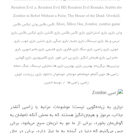
Resident Evil 8
,
Resident Evil HD
,
Resident Evil Remake
,
Stubbs the
Zombie in Rebel Without a Pulse
,
The House of the Dead: Overkill
,
zombie game
,
Zombie
,
XBox One
,
Xbox
,
اکس باکس وان
,
ایکس باکس
وان
,
بازی
,
بازی استراتژی
,
بازی اکس باکس
,
بازی اکشن
,
بازی ایکس باکس
,
بازی
ترس و بقا
,
بازی ترسناک
,
بازی جدید
,
بازی جنگی
,
بازی خشن
,
بازی خوب
,
بازی
خونی
,
بازی زامبی
,
بازی سگا
,
بازی فکری
,
بازی قدیمی
,
بازی ماجراجویی
,
بازی
ماجرایی
,
بازی هیجان انگیز
,
بازی پی اس فور
,
بازی کامپیوتری
,
بازی گوشی
,
برترین‌ها
,
برگزیده
,
بهترین بازی
,
بهترین بازی ها
,
تحلیلی
,
ترسناک
,
جنگ
,
حمله
زامبی ها
,
خون آشام
,
خوناشام
,
خونخار
,
خونخوار
,
دانلود بازی
,
رزیدنت اویل
,
/
زامبی
,
زامبی ها
توسط
ادمین
نیازی به زیاده‌گویی نیست! موضوعات مرتبط با زامبی آنقدر
جذاب، مرموز و هیجان‌انگیز هستند که به محض آنکه نام‌شان به
گوش‌مان بخورد، برخی از ما مو به تن‌مان سیخ می‌شود، برخی
حس می‌کنیم که دنیا در آینده به ما نیاز دارد، برخی در حال