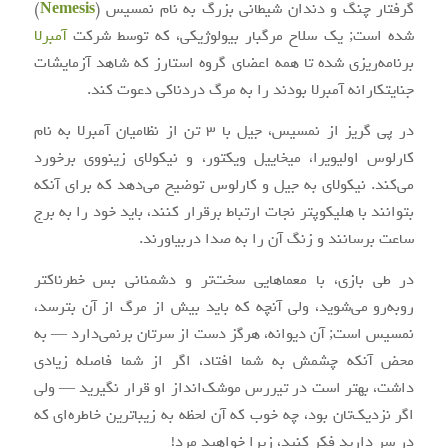
گرفتار چنگ و دندان شیطانی بزرگ به نام نمسیس (
Nemesis
)
شده است; یک سلاح مرگبار بیولوژیکی، که توسط شرکت
آمبرلا
برنامه‌ریزی شده تا همه اعضای گروه استارز که شاهد آزمایشات
جنایتکارانه آمبرلا بودند را به مرگ دردناکی دعوت کند.
در پی گریز از نمسیس، جیل با ۳ تن از نظامیان آمبرلا به نام
کارلوس اولیویرا، میخاییل ویکتور، و نیکولای زینووی برخورد
می‌کند. نیکولای به جیل و کارلوس توضیح می‌دهد که برای آنکه
بتوانند با هلیکوپتر نجات ارتباط برقرار کنند، باید خود را به برج
ساعت برسانند و زنگ آن را به صدا دربیاورند.
در طی بازی، با معماهایی سخت‌تر و دشمنانی بس خطرناکتر
روبه‌رو می‌شوید، ولی آنچه که باید بیش از مرگ از آن بترسد،
نمسیس است; آن دیوانه، هرگز دست از سرتان برنمی‌دارد — به
محض آنکه چشمش به شما افتاد، اگر از شما فاصله زیادی
داشت، بهتر است در تیررس موشک‌انداز او قرار نگیرید — ولی
اگر نزدیک‌تان بود، چه خوب که آن لحظه به زیباترین خاطره‌ای که
در سر دارید فکر کنید، زیرا خواهید مرد!