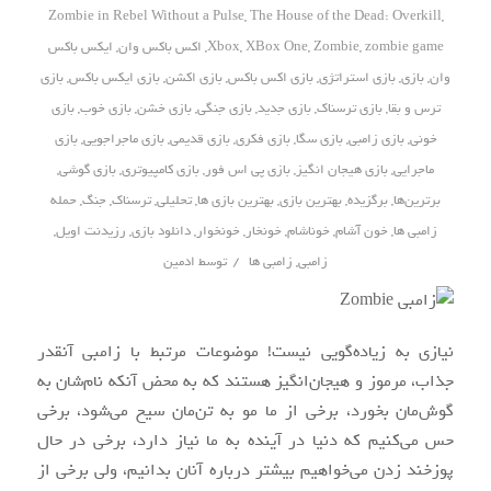
Zombie in Rebel Without a Pulse
,
The House of the Dead: Overkill
,
zombie game
,
Zombie
,
XBox One
,
Xbox
,
اکس باکس وان
,
ایکس باکس
وان
,
بازی
,
بازی استراتژی
,
بازی اکس باکس
,
بازی اکشن
,
بازی ایکس باکس
,
بازی
ترس و بقا
,
بازی ترسناک
,
بازی جدید
,
بازی جنگی
,
بازی خشن
,
بازی خوب
,
بازی
خونی
,
بازی زامبی
,
بازی سگا
,
بازی فکری
,
بازی قدیمی
,
بازی ماجراجویی
,
بازی
ماجرایی
,
بازی هیجان انگیز
,
بازی پی اس فور
,
بازی کامپیوتری
,
بازی گوشی
,
برترین‌ها
,
برگزیده
,
بهترین بازی
,
بهترین بازی ها
,
تحلیلی
,
ترسناک
,
جنگ
,
حمله
زامبی ها
,
خون آشام
,
خوناشام
,
خونخار
,
خونخوار
,
دانلود بازی
,
رزیدنت اویل
,
/
زامبی
,
زامبی ها
توسط
ادمین
نیازی به زیاده‌گویی نیست! موضوعات مرتبط با زامبی آنقدر
جذاب، مرموز و هیجان‌انگیز هستند که به محض آنکه نام‌شان به
گوش‌مان بخورد، برخی از ما مو به تن‌مان سیخ می‌شود، برخی
حس می‌کنیم که دنیا در آینده به ما نیاز دارد، برخی در حال
پوزخند زدن می‌خواهیم بیشتر درباره آنان بدانیم، ولی برخی از