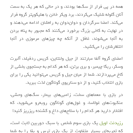
همه در پی فرار از سگ‌ها بودند، و در حالی که هر یک به سمت
آنان گلوله شلیک می‌کردند، برد ویکر خائن با هلیکوپتر گروه فرار
می‌کند. اعضا سرگردان و دوان‌دوان به راه‌شان ادامه می‌دهند و
در نهایت به کاخی بزرگ برخورد می‌کنند که مجبور به پناه بردن
به آنجا می‌شوند، غافل از آنکه چه چیزهای مرموزی در آنجا
انتظارشان را می‌کشید.
اعضای گروه آلفا عبارتند از جیل ولنتاین، کریس ردفیلد، آلبرت
وسکر، ربکا چیمبر، و بری برتن، که هر کدام به جستجوی بخشی از
کاخ می‌پردازند. شما از میان جیل و کریس می‌توانید یکی را برای
بازی انتخاب کنید، و از دو سناریوی گوناگون لذت ببرید.
در بازی با معماهای سخت، زامبی‌های بیمار، سگ‌های وحشی،
عنکبوت‌های غولاسا، و غول‌های گوناگون روبه‌رو می‌شوید، که
افتخار دارید هر کدام را با سلاح‌های داغ و کشنده ریزریز کنید!
رزیدنت اویل
یک بازی سوم شخص با سبک دوربین ثابت است،
که تجربه‌ای بسیار متفاوت از یک بازی ترس و بقا را به شما