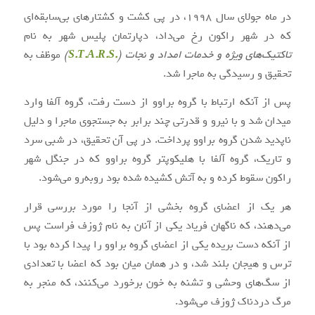
در ماه جولای سال ۱۹۹۸، در پی کشت و کشتارهای بی‌سابقه‌ای
که در شهر راکون رخ می‌داد، دپارتمان پلیس شهر به نام
تاکتیک‌های ویژه و خدمات امداد و نجات (
.S.T.A.R.S
)
موظف به
تحقیق و رسیدگی به ماجرا شد.
پس از آنکه ارتباط با گروه براوو از دست رفت، گروه آلفا وارد
میدان شد و با نیرو و قدرتی چند برابر به جستجوی ماجرا و دلیل
ناپدید شدن گروه براوو پرداخت. در پی آن تحقیق، در شبی سرد
و تاریک، گروه آلفا با هلیکوپتر گروه براوو که در جنگل شهر
راکون سقوط کرده و به آتش کشیده شده بود روبه‌رو می‌شود.
هر یک از اعضای گروه بخشی از آنجا را مورد بررسی قرار
می‌دهند، که ناگهان فریاد یکی از آنان به نام ژوزف فراست پس
از آنکه دست بریده یکی از اعضای گروه براوو را پیدا کرده بود با
ترس و هیجان بلند شد، و در همان میان بود که اعضا با تعدادی
از سگ‌های وحشی و تشنه به خون برخورد می‌کنند، که منجر به
مرگ دردناک ژوزف می‌شود.