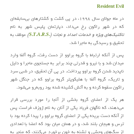
Resident Evil
در ماه جولای سال ۱۹۹۸، در پی کشت و کشتارهای بی‌سابقه‌ای
که در شهر راکون رخ می‌داد، دپارتمان پلیس شهر به نام
تاکتیک‌های ویژه و خدمات امداد و نجات (
.S.T.A.R.S
)
موظف به
تحقیق و رسیدگی به ماجرا شد.
پس از آنکه ارتباط با گروه براوو از دست رفت، گروه آلفا وارد
میدان شد و با نیرو و قدرتی چند برابر به جستجوی ماجرا و دلیل
ناپدید شدن گروه براوو پرداخت. در پی آن تحقیق، در شبی سرد
و تاریک، گروه آلفا با هلیکوپتر گروه براوو که در جنگل شهر
راکون سقوط کرده و به آتش کشیده شده بود روبه‌رو می‌شود.
هر یک از اعضای گروه بخشی از آنجا را مورد بررسی قرار
می‌دهند، که ناگهان فریاد یکی از آنان به نام ژوزف فراست پس
از آنکه دست بریده یکی از اعضای گروه براوو را پیدا کرده بود با
ترس و هیجان بلند شد، و در همان میان بود که اعضا با تعدادی
از سگ‌های وحشی و تشنه به خون برخورد می‌کنند، که منجر به