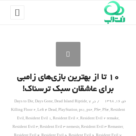
۱۰ تا از بهترین بازی‌های زامبی
برای عاشقان سبک ترسناک!
/
دی ۱۶, ۱۳۹۸
در
7 Days to Die
,
Dead Island Riptide
,
Days Gone
,
Killing Floor 2
,
Left 4 Dead
,
PlayStation
,
ps1
,
ps2
,
PS3
,
PS4
,
Resident
Evil
,
Resident Evil 1
,
Resident Evil 2
,
Resident Evil 2 remake
,
Resident Evil 3
,
Resident Evil 3 nemesis
,
Resident Evil 3 Remaster
,
Resident Evil 4
,
Resident Evil 5
,
Resident Evil 6
,
Resident Evil 7
,