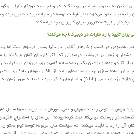
پرداختن به محتوای نظرات را پیدا کند. در واقع تأیید خودکار نظرات و کوت
 را به تیم محتوا می‌دهد تا از ظرفیت نهفته در نظرات بهره بیشتری برده و 
ت جدیدتر و ارزشمندتری را برای کاربران خود ارائه کند.
رای تأیید یا رد نظرات در دیجی‌کالا چه می‌کند؟
ش مصنوعی در کسب و کارهای آنلاین، در دنیا بسیار مرسوم است اما پیا
 دشوار و زمان بر می‌باشد. درصورتی که اکثر کاربران گمان می‌کنند ب
 از کلیدواژه‌ها و نوشتن یک برنامه ساده کامپیوتری، می‌توان این فرایند را
learning) و پردازش زبان طبیعی (NLP) و ابزارهای دیگر بهره برد، تا به مرور 
 باید هوش مصنوعی را با داده­های واقعی آموزش داد. این داده ها شامل نظ
گذشته، در وبسایت دیجی‌کالا ثبت کرده بودند. این مدل با استخراج الگوه
ر، آن را رد یا تأیید می‌کند.‌ که سیاست های مربوطه توسط تیم محتوای 
نند استفاده از کلمات خاص در یک نظر می‌تواند منجر به رد شدن آن شود، نا