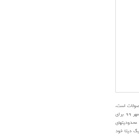
حصولات است،
اما روند تأیید نظرات برای این حجم از محصولات چگونه صورت می‌پذیرد؟ دیجی‌کالا از مهر ۹۹ برای
محدودیت­های
یگ دیتا خود