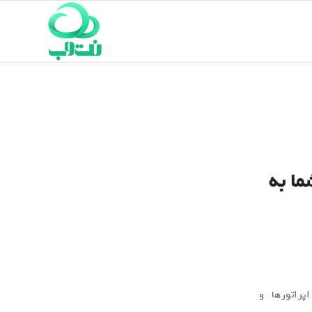
ما به
پراتورها و