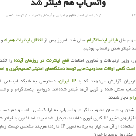
واتس‌اپ هم فیلتر شد
/
/
در
اخبار
,
اخبار فناوری ایران
,
برگزیده
,
واتس‌اپ
توسط
ادمین
هم مثل
فیلتر اینستاگرام
عملی شد. امروز پس از
اختلال اینترنت همراه
و 
د فیلتر شدن واتساپ بودیم.
ر، وزیر ارتباطات و فناوری اطلاعات
قطع اینترنت در روزهای آینده
را تکذ
ست گاهی اوقات محدودیت‌هایی توسط دستگاه‌های امنیتی تصمیم‌گیری و اعم
کاربران گزارش می‌دهند که با
IP ایران
، دسترسی به شبکه اجتماعی ای
تساپ مختل شده و گویی آن‌ها فیلتر شده‌اند. درواقع اینستاگرام و واتس
رام
دچار شدند.
 شدن پیام‌رسان محبوب تلگرام، واتس‌اپ به اپلیکیشنی راحت و دم دست 
که بدون نرم‌افزارهای تغییر IP کاری فوری داشتند، تبدیل شده بود؛ اما اکنون با ف
کاربران برای استفاده از آن هم نیاز به برنامه تغییر IP دارند؛ هرچند 
 چند روز برسد یا خیر؟