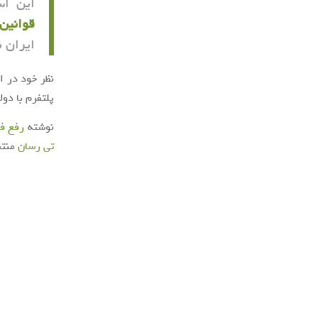
این اس
قوانین
ایران ن
نظر خود در ا
پلتفرم با دو
نوشته
رفع فی
تی‌ رسان
منتش