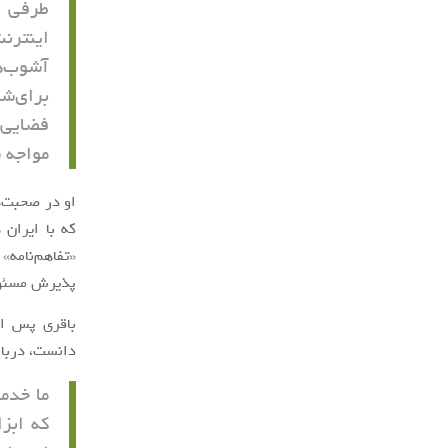
طرفی ر
اینترن
آشوب‌ه
برای‌ش
فضایی 
مواجه 
او در صحبت‌ه
که با ایران 
«تفاهم‌نامه»
پذیرش مسئولی
باقری پس از 
دانست، دربا
ما خدم
که ابز