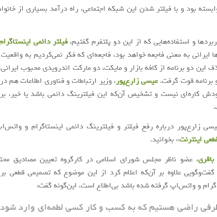
ابسته بود و با فیلتر شدن این شبکه اجتماعی، راه درآمد بسیاری از خانواده
ربردها و استفاده‌هایی که از این دو پلتفرم گفتیم،
فیلتر دائمی اینستاگرام
ها ایرانی به معنی فاجعه خواهد بود، فاجعه‌ای که فکر نمی‌کردیم به واقعیت
ف این دو برنامه از کافه بازار و مایکت، دو مارکت اندرویدی محبوب ایرانی، 
 برنامه قوت گرفت.
عیسی زارع‌پور
، وزیر ارتباطات و فناوری اطلاعات هم در
دش کاره‌ای نیست و تشخیص آن‌که این فیلترینگ دائمی باشد یا خیر، بر 
.
ی زارع‌پور درباره رفع فیلتر و فیلترینگ دائمی اینستاگرام و واتس‌ا
قطعی اینترنت
» بخوانید.
باقری
، عضو ناظر مجلس شورای اسلامی در کارگروه تعیین مصادیق محتو
ر گفت‌وگویی علاوه بر آن‌که اعلام کرد از این موضوع که تصمیمی قطعی بر
گرام و واتس‌اپ گرفته شده باشد بی‌اطلاع است، این‌گونه گفت:
طرفی راضی هستیم که به کسب و کار کسی لطمه‌ای وارد شود و