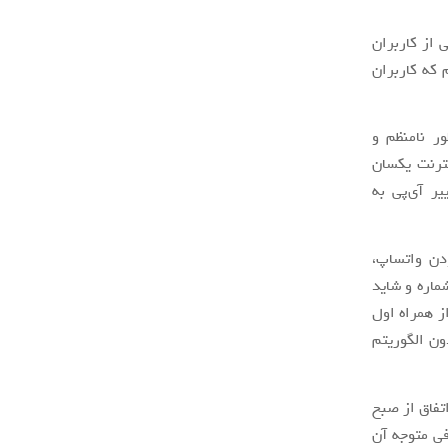
 از کاربران
که کاربران
ر نامنظم و
نترنت یکسان
یر آی‌پی به
دن واتساپ،
ماره و شاید
ز همراه اول
ون الگوریتم
تفاق از صبح
فی متوجه آن