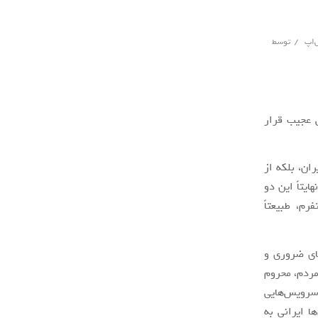
/
‌اپ
توسط
 عجیب قرار
ان، بلکه از
یتاً این دو
م، طبیعتاً
های ضروری و
مردم، محروم
 سرویس‌هایی
 ایرانی به