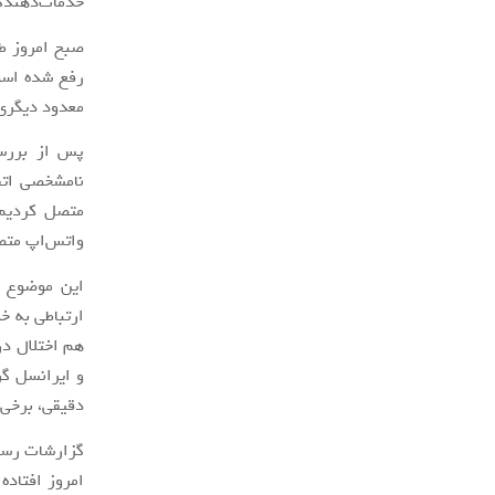
خدمات‌دهندگ
صبح امروز ط
رفع شده است
معدود دیگری 
پس از بررسی
نامشخصی اتفا
متصل کردیم و
واتس‌اپ مت
این موضوع م
ارتباطی به خ
هم اختلال در
و ایرانسل گر
دقیقی، برخی 
گزارشات رسان
امروز افتاده