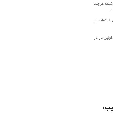
اشند؛ هرچند
د.
 استفاده از
ولین بار در
یب: