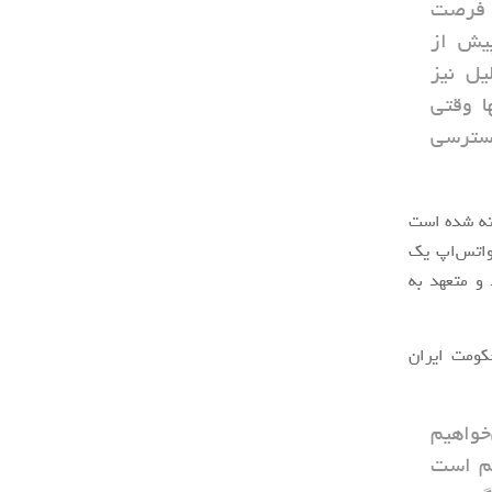
 فرصت
پیش از
یل نیز
ا وقتی
دسترسی
سته شده است
 واتس‌اپ یک
 و متعهد به
حکومت ایران
خواهیم
هم است