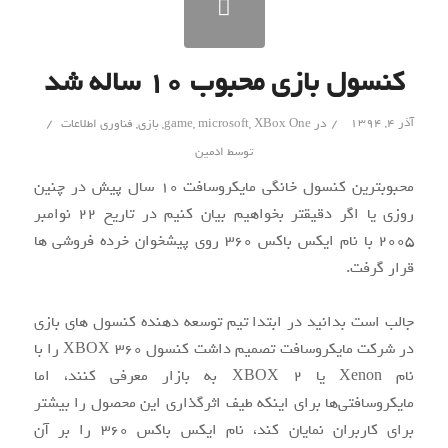
کنسول بازی محبوب ۱۰ ساله شد
/
/
آذر ۴, ۱۳۹۴
در
XBox One
,
microsoft
,
game
,
بازی
,
فناوری اطلاعات
توسط
ادمین
محبوب‏ترین کنسول خانگی مایکروسافت 10 سال پیش در چنین
روزی یا اگر دقیق‏تر بخواهیم بیان کنیم در تاریخ 22 نوامبر
2005 با نام ایکس‏ باکس 360 روی پیشخوان خرده ‏فروشی ‏ها
قرار گرفت.
جالب است بدانید در ابتدا تیم توسعه‏ دهنده کنسول ‏های بازی
در شرکت مایکروسافت تصمیم داشت کنسول XBOX 360 را با
نام Xenon یا XBOX 2 به بازار معرفی کنند، اما
مایکروسافتی‌‌ها برای اینکه طیف اثرگذاری این محصول را بیشتر
برای کاربران نمایان کند، نام ایکس ‏باکس 360 را بر آن