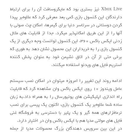
Xbox Live نیز بستری بود که مایکروسافت آن را برای ارتباط
دارندگان این کنسول بازی کمی بعد معرفی کرد که علاوه‌بر پیدا
کردن دوستانی در سرتاسر دنیا برای گیمرها، امکان چت صوتی با
آنها را از این طریق امکان‏پذیر می‏کرد. جدا از قابلیت ‏های مثال
زدنی ایکس ‏باکس 360، این کنسول توانست وجه دیگری از یک
کنسول بازی را به خریداران این محصول نشان دهد به طوری که
برخی حتی از آن در اتاق نشیمن خود به عنوان پخش کننده
استریم فایل ‏های ویدئو استفاده می‏کنند.
ادامه روند این تغییر را امروزه می‏توان در امکان نصب سیستم
‏عامل ویندوز 10 روی ایکس ‏باکس‏ وان مشاهده کرد که قابلیت
راه ‏اندازی اپلیکیشن ‏های یونیورسال را به همراه داد.به زبان
ساده شما علاوه‌بر یک کنسول بازی، اکنون یک پی‏سی برای نصب
نرم‏افزارهای همه‏ گیر و یک پلیر با دسترسی به فروشگاه غنی
فایل‏ های مولتی‏ مدیا هم با ایکس ‏باکس ‏وان در اختیار دارد.
در این بین سرویس ‏دهندگان بزرگ محصولات مدیا از جمله