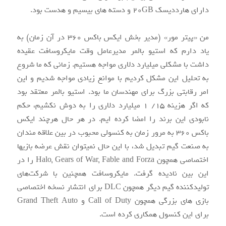
دارای هارددیسک 20GB و دسته‏ های بی‏سیم و هدست بود.
من «پیتر مور» (مدیر بخش ایکس‏ باکس 360 در آن زمان) به
یاد دارم که استیو بالمر مدیرعامل وقت مایکروسافت عقیده
داشت با مشکلی میلیارد دلاری مواجه هستیم. زمانی که ما شروع
به تحلیل این مشکل کردیم با موانع زیادی مواجه شدیم و این
امر رقابتی بزرگ برای مهندسان ما بود. استیو بالمر معتقد بود
که اگر هزینه 15/ 1 میلیارد دلاری را به دوش نکشیم، حکم
نابودی این برند را امضا کرده ‏ایم. در هر حال هرچند ایکس‏
باکس 360 به مرور زمان به کنسولی محبوب در بین علاقه ‏مندان
به صنعت گیم تبدیل شد، با این حال نمی‏توان نقش عرضه بازی‏ها
اختصاصی همچون Halo, Gears of War, Fable and Forza را در
این بین نادیده گرفت. مایکروسافت همچنین با شرکت‌های
تولیدکننده گیم دیگر همچون DLC برای انتشار نسخه اختصاصی
بازی ‏های بزرگی همچون Call of Duty و Grand Theft Auto
برای این کنسول همکاری کرده است.