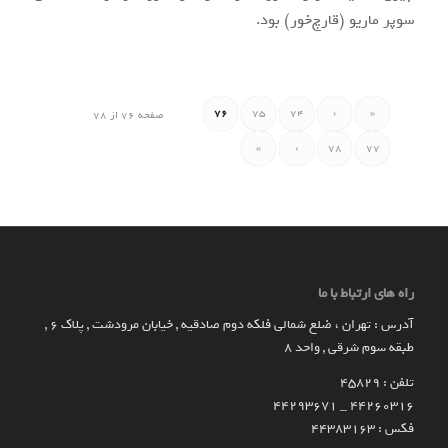
سوپر ماریو (قارچ‌خور) بود.
76
75
74
‹
«
صفحه 76 از 78
»
›
78
77
راه های ارتباط با ما
آدرس : تهران ، ضلع شمالی فلکه دوم صادقیه , خیابان مرودشت , پلاک ۶ ,
طبقه سوم شرقی , واحد ۸
تلفن : 45829
۴۴۲۶۰۳۱۶ _ 44293671
فکس : 44383163