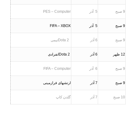
9
صبح
5
آذر
PES – Computer
9
صبح
5
آذر
FIFA – XBOX
9
صبح
6
آذر
Dota 2
تیمی
12
ظهر
6
آذر
Dota 2
انفرادی
9
صبح
6
آذر
FIFA – Computer
9
صبح
7
آذر
ارتشهای فرازمینی
10
صبح
7
آذر
گلدن کاپ