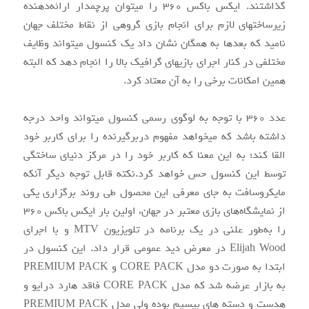
گذاشتند. ایکس‏ باکس 360 را می‏توان پرچمدار ارائه‌دهنده
زیرساخت‏های لازم برای انجام بازی گروهی از نقاط مختلف جهان
نامید که بعدها به همگان نشان داد یک کنسول می‏تواند وظایف
مختلفی در کنار اجرای بازی‏های گرافیک بالا را انجام دهد که البته
همین امکانات برخی را به آن معتاد کرد.
عدد 360 با توجه به لوگوی رسمی کنسول می‏تواند واحد درجه
داشته باشد که می‏خواهد مفهوم دربرگیرنده را برای کاربر خود
القا کند؛ به این معنا که کاربر خود را در مرکز دنیای ساختگی
توسط این کنسول حس خواهد کرد.نکته قابل توجه دیگر آنکه
مایکروسافت به جای معرفی این محصول طی روند برگزاری یکی
از نمایشگاه‌های بازی معتبر در جهان، اولین بار ایکس ‏باکس 360
را به‌طور علنی در یک برنامه در تلویزیون MTV و با اجرای
Elijah Wood در معرض دید عمومی قرار داد. این کنسول در
ابتدا به صورت دو مدل CORE PACK و PREMIUM PACK
به بازار عرضه شد که مدل CORE PACK فاقد هارد درایو و
هدست و دسته‏ های بی‏سیم بوده ولی مدل PREMIUM PACK