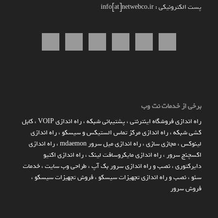
پست الکترونیکی : info[at]netwebco.ir
برخی از خدمات نت وب
راه اندازي فروشگاه اينترنتي
،
پشتیبانی شبکه
،
راه اندازی VOIP
،
کابل
کشی شبکه
،
راه اندازی مرکز تماس الستیکس و سیسکو
،
راه اندازی
لینوکس
،
مجازی سازی
،
راه اندازی میل سرور mdaemon
،
راه اندازی
اکسچنج سرور
،
راه اندازی مایکروسافت لینک
،
راه اندازی اکتیو
دایرکتوری
،
نصب و راه اندازی سرور بک آپ
،
طراحی وب سایت
،
خدمات
سئو
،
نصب و راه اندازی تجهیزات سیسکو
،
فروش تجهیزات سیسکو
،
فروش سرور