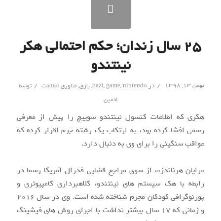
۲۵ سال زندان؛ حکم احتمالی هکر
نینتندو
/
/
بهمن ۱۳, ۱۳۹۸
در
nintendo
,
game
,
bazi
,
بازی
,
فناوری اطلاعات
توسط
ادمین
هکری که اطلاعات کنسول نینتندو سوییچ را پیش از معرفی
رسمی افشا کرده بود، به ارتکاب یک رشته جرم اقرار کرده که
عواقب سنگینی را برای وی به دنبال دارد.
«رایان هرناندز»، از سوی مراجع قضایی فدرال آمریکا رسما در
رابطه با هک سیستم های نینتندو، کلاهبرداری کامپیوتری و
پورنوگرافی کودکان مجرم شناخته شده است. وی در سال ۲۰۱۶
و زمانی که ۱۷ سال بیشتر نداشت با اجرای روش های فیشینگ