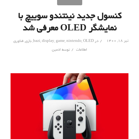
کنسول جدید نینتندو سوییچ با
نمایشگر OLED معرفی شد
/
تیر ۱۸, ۱۴۰۰
در
OLED
,
nintendo
,
game
,
display
,
bazi
,
بازی
,
فناوری
/
اطلاعات
توسط
ادمین