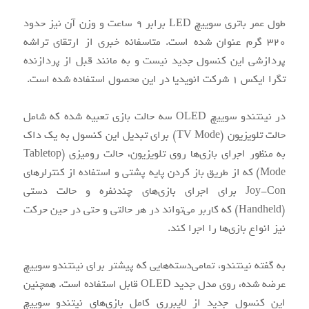
طول عمر باتری سوییچ LED برابر 9 ساعت و وزن آن نیز حدود
320 گرم عنوان شده است. متاسفانه خبری از ارتقای تراشه
پردازشی این کنسول جدید نیست و به مانند قبل از پردازنده
تگرا ایکس 1 شرکت انویدیا در این محصول استفاده شده است.
در نینتندو سوییچ OLED سه حالت بازی تعبیه شده که شامل
حالت تلویزیون (TV Mode) برای تبدیل این کنسول به یک داک
به منظور اجرای بازی‌‌ها روی تلویزیون، حالت رومیزی (Tabletop
Mode) که از طریق باز کردن پایه پشتی و استفاده از کنترلرهای
Joy-Con برای اجرای بازی‌‌های چندنفره و حالت دستی
(Handheld) که کاربر ‌می‌تواند در هر حالتی و حتی در حین حرکت
نیز انواع بازی‌‌ها را اجرا کند.
به گفته نینتندو، تما‌می‌دسته‌‌هایی که پیشتر برای نینتندو سوییچ
عرضه شده، روی مدل جدید OLED قابل استفاده است. همچنین
این کنسول جدید از لایبرری کامل بازی‌‌های نیتندو سوییچ