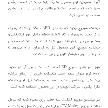
آورد. همچنین این محصول به یک پایه جدید در قسمت پشتی
مجهز شده که علاوه بر استحکام بالاتر، ‌می‌توان آن را در زوایای
مختلف نیز تنظیم کرد.
نینتندو سوییچ جدید که به مدل LED نامگذاری شده، به یک
داک جدید به همراه درگاه LAN، حافظه داخلی 64 گیگابایتی و
صدای خروجی ارتقایافته مجهز شده است. به مانند نسخه قبلی
نینتندو سوییچ، این محصول نیز به کاربران اجازه ‌می‌دهد تا
بازی‌‌ها را روی نمایشگر تلویزیون نیز اجرا کنند.
طول عمر باتری سوییچ LED برابر 9 ساعت و وزن آن نیز حدود
320 گرم عنوان شده است. متاسفانه خبری از ارتقای تراشه
پردازشی این کنسول جدید نیست و به مانند قبل از پردازنده
تگرا ایکس 1 شرکت انویدیا در این محصول استفاده شده است.
در نینتندو سوییچ OLED سه حالت بازی تعبیه شده که شامل
حالت تلویزیون (TV Mode) برای تبدیل این کنسول به یک داک