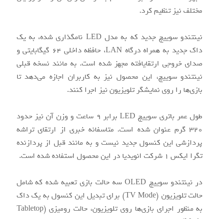
مختلف نیز تنظیم کرد.
نینتندو سوییچ جدید که به مدل LED نامگذاری شده، به یک
داک جدید به همراه درگاه LAN، حافظه داخلی 64 گیگابایتی و
صدای خروجی ارتقایافته مجهز شده است. به مانند نسخه قبلی
نینتندو سوییچ، این محصول نیز به کاربران اجازه ‌می‌دهد تا
بازی‌‌ها را روی نمایشگر تلویزیون نیز اجرا کنند.
طول عمر باتری سوییچ LED برابر 9 ساعت و وزن آن نیز حدود
320 گرم عنوان شده است. متاسفانه خبری از ارتقای تراشه
پردازشی این کنسول جدید نیست و به مانند قبل از پردازنده
تگرا ایکس 1 شرکت انویدیا در این محصول استفاده شده است.
در نینتندو سوییچ OLED سه حالت بازی تعبیه شده که شامل
حالت تلویزیون (TV Mode) برای تبدیل این کنسول به یک داک
به منظور اجرای بازی‌‌ها روی تلویزیون، حالت رومیزی (Tabletop