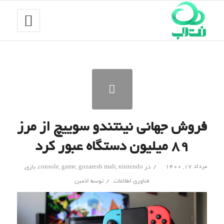
فروش جهانی نینتندو سوییچ از مرز
۸۹ میلیون دستگاه عبور کرد
/
مرداد ۱۷, ۱۴۰۰
در
nintendo
,
gozaresh mali
,
game
,
console
,
بازی
,
/
فناوری اطلاعات
توسط
ادمین