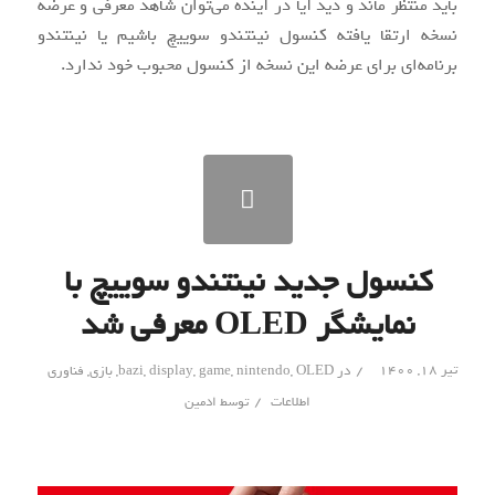
باید منتظر ماند و دید آیا در آینده می‌توان شاهد معرفی و عرضه
نسخه ارتقا یافته کنسول نینتندو سوییچ باشیم یا نینتندو
برنامه‌ای برای عرضه این نسخه از کنسول محبوب خود ندارد.
کنسول جدید نینتندو سوییچ با
نمایشگر OLED معرفی شد
/
تیر ۱۸, ۱۴۰۰
در
OLED
,
nintendo
,
game
,
display
,
bazi
,
بازی
,
فناوری
/
اطلاعات
توسط
ادمین