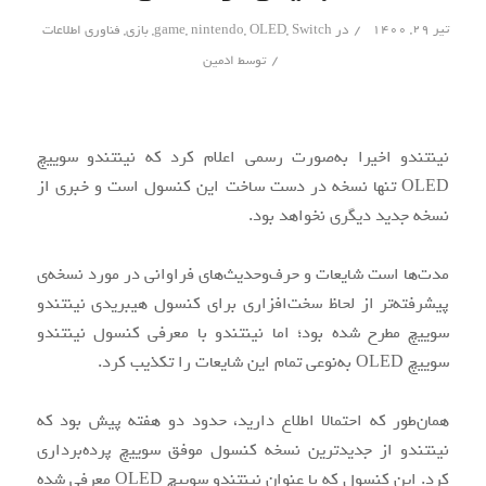
/
تیر ۲۹, ۱۴۰۰
در
Switch
,
OLED
,
nintendo
,
game
,
بازی
,
فناوری اطلاعات
/
توسط
ادمین
نینتندو اخیرا به‌صورت رسمی اعلام کرد که نینتندو سوییچ
OLED تنها نسخه در دست ساخت این کنسول است و خبری از
نسخه جدید دیگری نخواهد بود.
مدت‌ها است شایعات و حرف‌وحدیث‌های فراوانی در مورد نسخه‌ی
پیشرفته‌تر از لحاظ سخت‌افزاری برای کنسول هیبریدی نینتندو
سوییچ مطرح شده بود؛ اما نینتندو با معرفی کنسول نینتندو
سوییچ OLED به‌نوعی تمام این شایعات را تکذیب کرد.
همان‌طور که احتمالا اطلاع دارید، حدود دو هفته پیش بود که
نینتندو از جدیدترین نسخه کنسول موفق سوییچ پرده‌برداری
کرد. این کنسول که با عنوان نینتندو سوییچ OLED معرفی شده