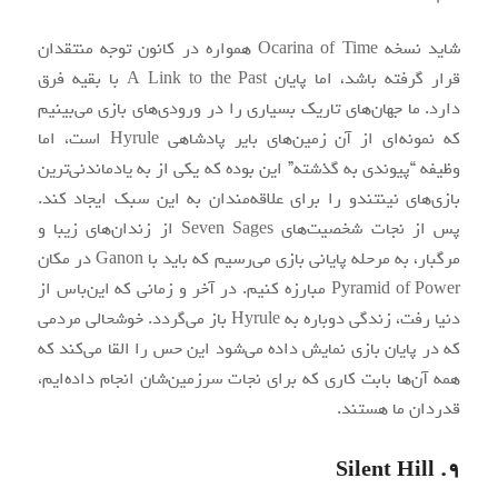
شاید نسخه Ocarina of Time همواره در کانون توجه منتقدان
قرار گرفته‌ باشد، اما پایان A Link to the Past با بقیه فرق
دارد. ما جهان‌های تاریک بسیاری را در ورودی‌های بازی می‌بینیم
که نمونه‌ای از آن زمین‌های بایر پادشاهی Hyrule است، اما
وظیفه “پیوندی به گذشته” این بوده که یکی از به یادماندنی‌‌ترین
بازی‌های نینتندو را برای علاقه‌مندان به این سبک ایجاد کند.
پس از نجات شخصیت‌های Seven Sages از زندان‌های زیبا و
مرگبار، به مرحله پایانی بازی می‌رسیم که باید با Ganon در مکان
Pyramid of Power مبارزه کنیم. در آخر و زمانی که این‌باس از
دنیا رفت، زندگی دوباره به Hyrule باز می‌گردد. خوشحالی مردمی
که در پایان بازی نمایش‌ داده می‌شود این حس را القا می‌کند که
همه آن‌ها بابت کاری که برای نجات سرزمین‌شان انجام داد‌ه‌ایم،
قدردان ما هستند.
Silent Hill .۹