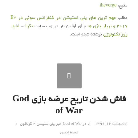
منبع:
theverge
مطلب
مهم ترین های پلی استیشن در کنفرانس سونی در E3
2017 و تریلر بازی ها
برای اولین بار در وب سایت
تکرا - اخبار
روز تکنولوژی
نوشته شده است.
فاش شدن تاریخ عرضه بازی God
of War
/
/
اردیبهشت ۱۶, ۱۳۹۶
در
God of War
,
خبر
,
پلی‌استیشن 4
,
گوناگون
توسط
ادمین