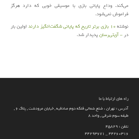
می‌کند. وداع پایانی بازی با موسیقی خوبی که دارد هرگز
فراموش نمی‌شود.
نوشته
۱۰ بازی برتر تاریخ که پایانی شگفت‌انگیز دارند
اولین بار
در
- آی‌تی‌رسان
پدیدار شد.
راه های ارتباط با ما
آدرس : تهران ، ضلع شمالی فلکه دوم صادقیه , خیابان مرودشت , پلاک ۶ ,
طبقه سوم شرقی , واحد ۸
تلفن : 45829
۴۴۲۶۰۳۱۶ _ 44293671