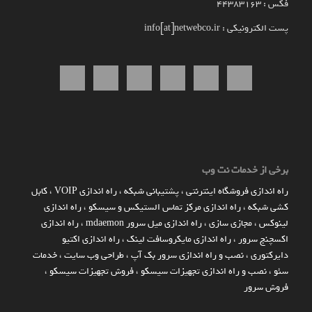
فکس : 44383163
پست الکترونیکی : info[at]netwebco.ir
برخی از خدمات نت وب
راه اندازي فروشگاه اينترنتي
،
پشتیبانی شبکه
،
راه اندازی VOIP
،
کابل
کشی شبکه
،
راه اندازی مرکز تماس الستیکس و سیسکو
،
راه اندازی
لینوکس
،
مجازی سازی
،
راه اندازی میل سرور mdaemon
،
راه اندازی
اکسچنج سرور
،
راه اندازی مایکروسافت لینک
،
راه اندازی اکتیو
دایرکتوری
،
نصب و راه اندازی سرور بک آپ
،
طراحی وب سایت
،
خدمات
سئو
،
نصب و راه اندازی تجهیزات سیسکو
،
فروش تجهیزات سیسکو
،
فروش سرور