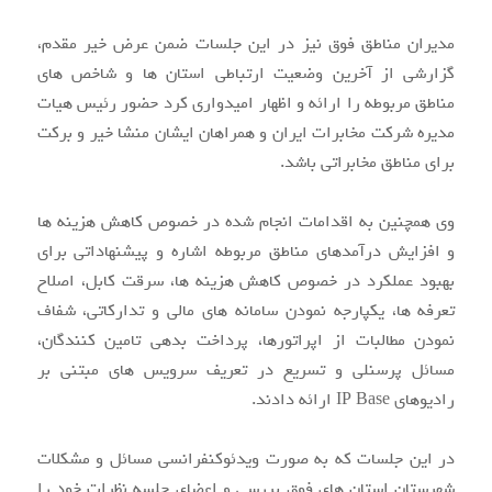
مدیران مناطق فوق نیز در این جلسات ضمن عرض خیر مقدم،
گزارشی از آخرین وضعیت ارتباطی استان ها و شاخص های
مناطق مربوطه را ارائه و اظهار امیدواری کرد حضور رئیس هیات
مدیره شرکت مخابرات ایران و همراهان ایشان منشا خیر و برکت
برای مناطق مخابراتی باشد.
وی همچنین به اقدامات انجام شده در خصوص کاهش هزینه ها
و افزایش درآمدهای مناطق مربوطه اشاره و پیشنهاداتی برای
بهبود عملکرد در خصوص کاهش هزینه ها، سرقت کابل، اصلاح
تعرفه ها، یکپارجه نمودن سامانه های مالی و تدارکاتی، شفاف
نمودن مطالبات از اپراتورها، پرداخت بدهی تامین کنندگان،
مسائل پرسنلی و تسریع در تعریف سرویس های مبتنی بر
رادیوهای IP Base ارائه دادند.
در این جلسات که به صورت ویدئوکنفرانسی مسائل و مشکلات
شهرستان استان های فوق بررسی و اعضای جلسه نظرات خود را