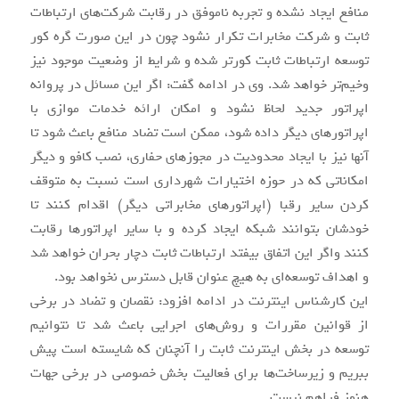
منافع ایجاد نشده و تجربه ناموفق در رقابت شرکت‌های ارتباطات
ثابت و شرکت مخابرات تکرار نشود چون در این صورت گره کور
توسعه ارتباطات ثابت کورتر شده و شرایط از وضعیت موجود نیز
وخیم‌تر خواهد شد. وی در ادامه گفت: اگر این مسائل در پروانه
اپراتور جدید لحاظ نشود و امکان ارائه خدمات موازی با
اپراتورهای دیگر داده شود، ممکن است تضاد منافع باعث شود تا
آنها نیز با ایجاد محدودیت در مجوزهای حفاری، نصب کافو و دیگر
امکاناتی که در حوزه اختیارات شهرداری است نسبت به متوقف
کردن سایر رقبا (اپراتورهای مخابراتی دیگر) اقدام کنند تا
خودشان بتوانند شبکه ایجاد کرده و با سایر اپراتورها رقابت
کنند واگر این اتفاق بیفتد ارتباطات ثابت دچار بحران خواهد شد
و اهداف توسعه‌ای به هیچ عنوان قابل دسترس نخواهد بود.
این کارشناس اینترنت در ادامه افزود: نقصان و تضاد در برخی
از قوانین مقررات و روش‌های اجرایی باعث شد تا نتوانیم
توسعه در بخش اینترنت ثابت را آنچنان که شایسته است پیش
ببریم و زیرساخت‌ها برای فعالیت بخش خصوصی در برخی جهات
هنوز فراهم نیست.