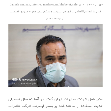
/
مهر ۱, ۱۴۰۰
در
sale
,
mokhaberat
,
madares
,
internet
,
danesh amozan
tct
,
tci
,
shad
,
tahsili
,
اپراتورها
,
اینترنت و شبکه
,
تلفن همراه
,
فناوری اطلاعات
/
توسط
ادمین
مدیرعامل شرکت مخابرات ایران گفت: در آستانه سال تحصیلی
جدید، استفاده از سامانه شاد بر بستر اینترنت شرکت مخابرات