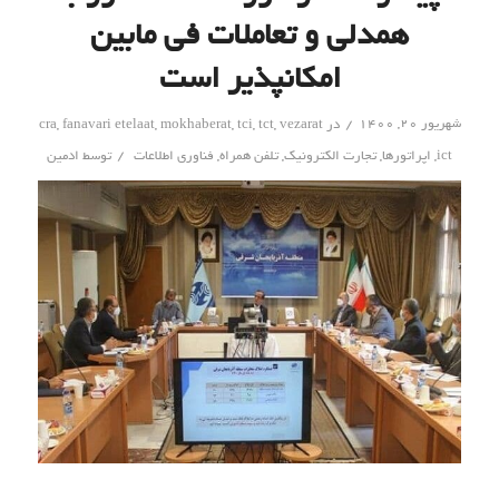
همدلی و تعاملات فی مابین
امکانپذیر است
/
شهریور ۲۰, ۱۴۰۰
در
vezarat
,
tct
,
tci
,
mokhaberat
,
fanavari etelaat
,
cra
/
ict
,
اپراتورها
,
تجارت الکترونیک
,
تلفن همراه
,
فناوری اطلاعات
توسط
ادمین