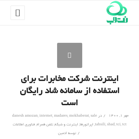
اینترنت شرکت مخابرات برای
استفاده از سامانه شاد رایگان
است
/
مهر ۱, ۱۴۰۰
در
sale
,
mokhaberat
,
madares
,
internet
,
danesh amozan
tct
,
tci
,
shad
,
tahsili
,
اپراتورها
,
اینترنت و شبکه
,
تلفن همراه
,
فناوری اطلاعات
/
توسط
ادمین