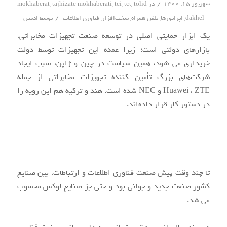
/
شهریور ۱۵, ۱۴۰۰
در
tolid
,
tct
,
tci
,
tajhizate mokhaberati
,
mokhaberat
/
dakhel
,
اپراتورها
,
تلفن همراه
,
سخت‌افزار
,
فناوری اطلاعات
توسط
ادمین
یک ابزار حمایتی اصلی در توسعه صنعت تجهیزات مخابراتی،
بازارهای دولتی است؛ زیرا عمده این تجهیزات توسط دولت
خریداری می شود، همین سیاست در چین و ژاپن، سبب ایجاد
شرکت‌های بزرگ تأمین کننده تجهیزات مخابراتی از جمله
Huawei ، ZTE و NEC شده است. هند و ترکیه هم این رویه را
در دستور کار قرار داده‌اند.
تا چند وقت پیش صنعت فناوری اطلاعات و ارتباطات، بین صنایع
کشور صنعت جدید و جوانی بود و حتی جز صنایع لوکس محسوب
می شد.