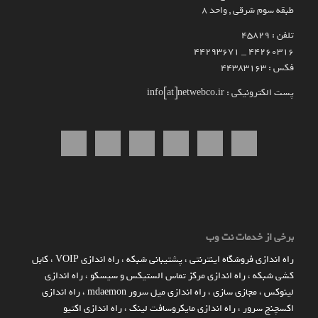
طبقه سوم شرقی , واحد ۸
تلفن : 45829
۴۴۲۶۰۳۱۶ _ 44293671
فکس : 44383163
پست الکترونیکی : info[at]netwebco.ir
برخی از خدمات نت وب
راه اندازي فروشگاه اينترنتي
،
پشتیبانی شبکه
،
راه اندازی VOIP
،
کابل
کشی شبکه
،
راه اندازی مرکز تماس الستیکس و سیسکو
،
راه اندازی
لینوکس
،
مجازی سازی
،
راه اندازی میل سرور mdaemon
،
راه اندازی
اکسچنج سرور
،
راه اندازی مایکروسافت لینک
،
راه اندازی اکتیو