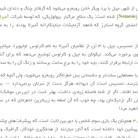
از شهر، جیل با برد ویکر خائن روبه‌رو می‌شود که گرفتار چنگ و دندان شیط
(
Nemesis
) شده است; یک سلاح مرگبار بیولوژیکی، که توسط شرکت
آمبرلا
عضای گروه استارز که شاهد آزمایشات جنایتکارانه آمبرلا بودند را به 
در پی گریز از نمسیس، جیل با ۳ تن از نظامیان آمبرلا به نام کارلوس اولیویرا، 
وی برخورد می‌کند. نیکولای به جیل و کارلوس توضیح می‌دهد که برای آنکه
 ارتباط برقرار کنند، باید خود را به برج ساعت برسانند و زنگ آن را به صدا
با معماهایی سخت‌تر و دشمنانی بس خطرناکتر روبه‌رو می‌شوید، ولی آنچه که 
ترسد، نمسیس است; آن دیوانه، هرگز دست از سرتان برنمی‌دارد — ب
 افتاد، اگر از شما فاصله زیادی داشت، بهتر است در تیررس موشک‌اند
 اگر نزدیک‌تان بود، چه خوب که آن لحظه به زیباترین خاطره‌ای که در س
اهید مرد!
۳
همچنان یک بازی سوم شخص با دوربین ثابت است، که پیشرفت‌های چش
پیشین خود داشته است، که آنان عبارتند از هدفگیری خودکار، گرافیک و 
سیستم منوی پیشرفته‌تر، قابلیت ساخت مهمات، چرخش ۱۸۰ درجه،