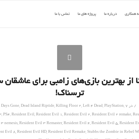
 همکاری
درباره ما
پروژه های ما
تماس با ما
 تا از بهترین بازی‌های زامبی برای عاشقان
ترسناک!
/
در
7 Days to Die
,
PlayStation
,
Left 4 Dead
,
Killing Floor 2
,
Dead Island Riptide
,
Days Gone
,
3
,
PS4
,
Resident Evil
,
Resident Evil 1
,
Resident Evil 2
,
Resident Evil 2 remake
,
Res
 3 nemesis
,
Resident Evil 3 Remaster
,
Resident Evil 4
,
Resident Evil 5
,
Resident Ev
nt Evil 8
,
Resident Evil HD
,
Resident Evil Remake
,
Stubbs the Zombie in Rebel Wi