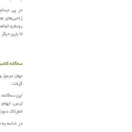
در پی جستجو
زامبی‌های ه
روبه‌رو خواه
تا باری دیگر
سه‌گانه کلاسیک Resident Evil (شیط
جهان مرموز و 
گرفت.
این سه‌گانه،
ترس، ابهام، 
خطرناک دعوت 
در ادامه به 