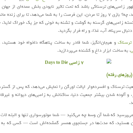
هور زامبی‌های ترسناکی باشد که تحت تاثیر نابودی بخش عمده‌ای از جهان
قرار گرفته‌اند، چه؟ بازی ۷ روز تا مردن، این فرصت را به شما می‌دهد، تا برای زند
سته زامبی‌های گرسنه به گوشت و تشنه به خونی که جز یک خوراک لذیذ، چ
 دنبال سرپناه، آب، غذا، و راه فرار بگردید.
 ترسناک
و هیجان‌انگیز، شما قادر به ساخت پناهگاه دلخواه خود هستید، 
ی
، به ساخت ابزار داغ و کشنده می‌پردازید.
یت ترسناک و افسرده‌وار ایالت اورگن را نمایش می‌دهد، که پس از گست
ر، و آلوده شدن بیشتر جمعیت دنیا، ساکنانش به زامبی‌های دیوانه و غیرقا
د.
می‌پرسید که شما آن وسط چه می‌کنید — شما موتور‌سواری تنها و البته لات 
 هستید، که مدت‌ها در جستجوی همسر گمشده‌اش است — کسی که به 