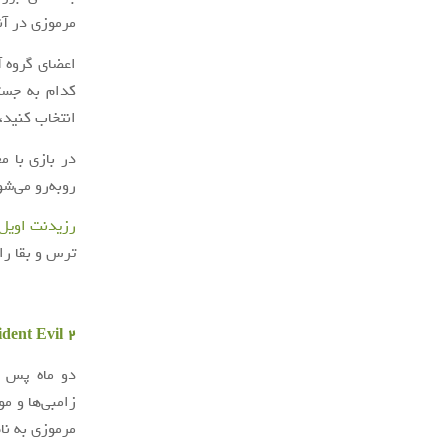
مرموزی در آن
اعضای گروه آ
کدام به جستج
انتخاب کنید،
در بازی با م
روبه‌رو می‌شو
رزیدنت اویل
ترس و بقا را
ident Evil 2
دو ماه پس ا
زامبی‌ها و م
مرموزی به نا