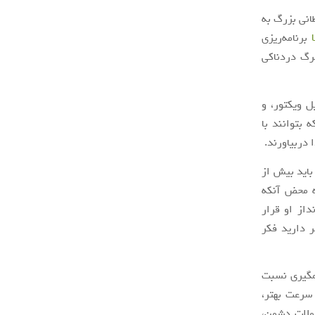
انی بزرگ به
برنامه‌ریزی
مرگ دردناکی
میخاییل ویکتور، و
 بتوانند با
 دربیاورند.
باید بیش از
ه محض آنکه
از او قرار
ر دارید فکر
مگیری نسبت
سرعت بهتر،
 جاخالی دادن از حملات دشمن،