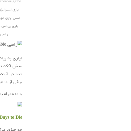
zombie game
بازی استراتژ
خشن
,
بازی خو
بازی پی اس ف
زامبی 
نیازی به زیا
محض آنکه نام
دنیا در آیند
برخی از ما ه
با ما همراه با
7Days to Die (هفت روز تا مر
چه چیزی می‌