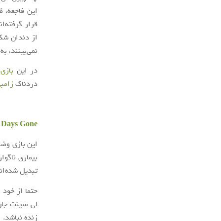
این فاجعه، ظ
از دندان شک
نمی‌بینند، به
در این
بازی
دردناک
زامب
Days Gone (روزهای رفته)
این بازی وضع
بیماری ناگوا
تبدیل شده‌ان
حتما از خود 
لی سینت جان
زنده نباشد.