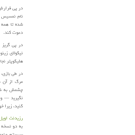
در پی فرارش 
نام نمسیس 
شده تا همه ا
دعوت کند.
نیکولای زینو
هلیکوپتر نجات
در طی بازی، 
مرگ از آن ب
چشمش به شما
نگیرید — ولی
کنید، زیرا خو
رزیدنت اویل 
به دو نسخه 