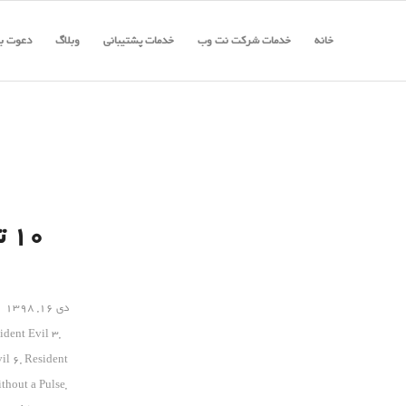
خانه
خدمات شرکت نت وب
خدمات پشتیبانی
وبلاگ
دعوت به
۱۰
دی ۱۶, ۱۳۹۸
ident Evil 3
,
il 6
,
Resident
thout a Pulse
,