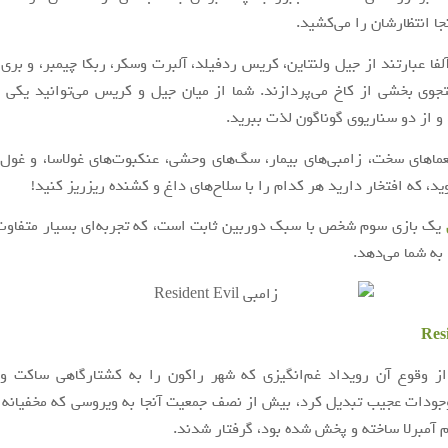
جا انتظارشان را می‌کشید.
لفا عبارتند از جیل ولنتاین، کریس ردفیلد، آلبرت وسکر، ربکا چیمبر، و بری 
وی بخشی از کاخ می‌پردازند. شما از میان جیل و کریس می‌توانید یکی ر
 و از دو سناریوی گوناگون لذت ببرید.
عماهای سخت، زامبی‌های بیمار، سگ‌های وحشی، عنکبوت‌های غولاسا، و غول‌
ید، که افتخار دارید هر کدام را با سلاح‌های داغ و کشنده ریزریز کنید!
یک بازی سوم شخص با سبک دوربین ثابت است، که تجربه‌ای بسیار متفاوت 
 به شما می‌دهد.
Res
ز وقوع آن رویداد غم‌انگیزی که شهر راکون را به کشتارگاهی ساکت و 
وجودات عجیب تبدیل کرد، بیش از نصف جمعیت آنجا به ویروسی که مخفیان
م آمبرلا ساخته و پخش شده بود، گرفتار شدند.