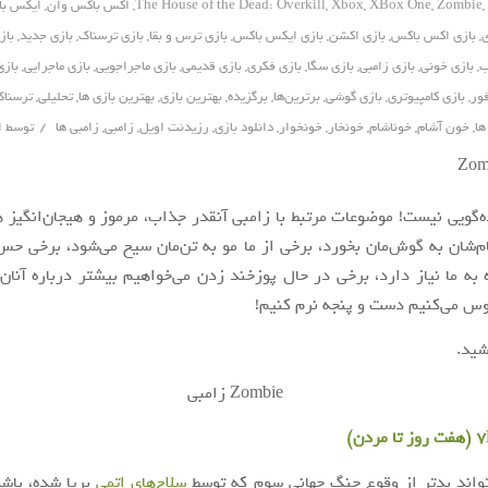
,
Zombie
,
XBox One
,
Xbox
,
The House of the Dead: Overkill
,
اکس باکس وان
,
ایکس با
ی
,
بازی اکس باکس
,
بازی اکشن
,
بازی ایکس باکس
,
بازی ترس و بقا
,
بازی ترسناک
,
بازی جدید
,
باز
ب
,
بازی خونی
,
بازی زامبی
,
بازی سگا
,
بازی فکری
,
بازی قدیمی
,
بازی ماجراجویی
,
بازی ماجرایی
,
بازی
ور
,
بازی کامپیوتری
,
بازی گوشی
,
برترین‌ها
,
برگزیده
,
بهترین بازی
,
بهترین بازی ها
,
تحلیلی
,
ترسنا
/
ها
,
خون آشام
,
خوناشام
,
خونخار
,
خونخوار
,
دانلود بازی
,
رزیدنت اویل
,
زامبی
,
زامبی ها
توسط
ا
ده‌گویی نیست! موضوعات مرتبط با زامبی آنقدر جذاب، مرموز و هیجان‌انگیز 
‌شان به گوش‌مان بخورد، برخی از ما مو به تن‌مان سیخ می‌شود، برخی حس
ه به ما نیاز دارد، برخی در حال پوزخند زدن می‌خواهیم بیشتر درباره آنان 
وس می‌کنیم دست و پنجه نرم کنیم!
شید.
دن)
تواند بدتر از وقوع جنگ جهانی سوم که توسط
سلاح‌های اتمی
برپا شده، باشد