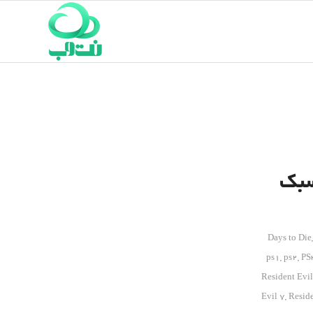
 سبک
ps1
,
ps2
,
PS
Resident Evil
Evil 7
,
Reside