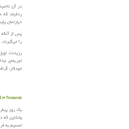
در آن ناامید
ردفیلد که د
دپارتمان پلی
پس از آنکه م
را می‌گیرند، 
تجربه‌ای جذا
خودکار، گراف
l 3 Nemesis
ولنتاین که د
تصمیم به فرار