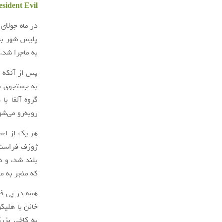
sident Evil
پلیس شهر به
به ماجرا شد.
پس از آنکه ار
به جستجوی ما
گروه آلفا ب
روبه‌رو می‌شو
هر یک از اعضا
ژوزف فراست پ
بلند شد، و د
که منجر به م
همه در پی فر
خائن با هلیکو
به کاخی بزرگ