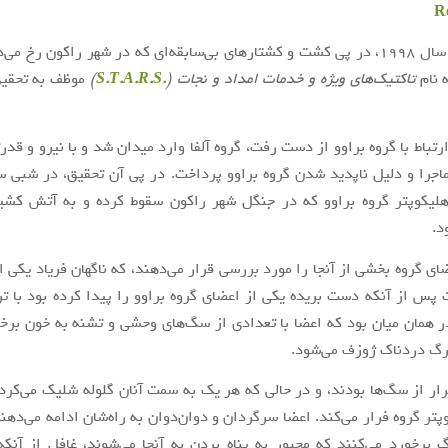
Re
در ماه جولای سال ۱۹۹۸، در پی کشت و کشتارهای بی‌سابقه‌ای که در شهر راکون رخ م
 نام
تاکتیک‌های ویژه و خدمات امداد و نجات (
.S.T.A.R.S
)
موظف به تحقی
تباط با گروه براوو از دست رفت، گروه آلفا وارد میدان شد و با نیرو و قدر
جرا و دلیل ناپدید شدن گروه براوو پرداخت. در پی آن تحقیق، در شبی س
ا هلیکوپتر گروه براوو که در جنگل شهر راکون سقوط کرده و به آتش کشی
د.
ی گروه بخشی از آنجا را مورد بررسی قرار می‌دهند، که ناگهان فریاد یکی از
س از آنکه دست بریده یکی از اعضای گروه براوو را پیدا کرده بود با 
ر همان میان بود که اعضا با تعدادی از سگ‌های وحشی و تشنه به خون برخو
رگ دردناک ژوزف می‌شود.
ار از سگ‌ها بودند، و در حالی که هر یک به سمت آنان گلوله شلیک می‌کردن
پتر گروه فرار می‌کند. اعضا سرگردان و دوان‌دوان به راه‌شان ادامه می‌دهن
 برخورد می‌کنند که مجبور به پناه بردن به آنجا می‌شوند، غافل از آنک