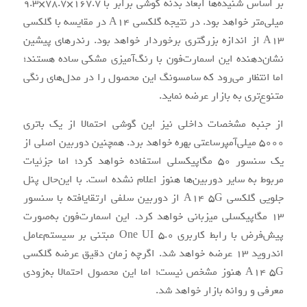
بر اساس شنیده‌ها ابعاد بدنه گوشی برابر با 167.7×78.7×9.3
میلی‌متر خواهد بود. در نتیجه گلکسی A14 در مقایسه با گلکسی
A13 از اندازه بزرگتری برخوردار خواهد بود. رندرهای پیشین
نشان‌دهنده این اسمارت‌فون با رنگ‌آمیزی مشکی ساده هستند؛
اما انتظار می‌رود که سامسونگ این محصول را در مدل‌های رنگی
متنوع‌تری به بازار عرضه نماید.
از جنبه مشخصات داخلی نیز این گوشی احتمالا از یک باتری
5000 میلی‌آمپرساعتی بهره خواهد برد. همچنین دوربین اصلی از
یک سنسور 50 مگاپیکسلی استفاده خواهد کرد؛ اما جزئیات
مربوط به سایر دوربین‌ها هنوز اعلام نشده است. با این‌حال پنل
جلویی گلکسی A14 5G از دوربین سلفی ارتقایافته با سنسور
13 مگاپیکسلی میزبانی خواهد کرد. این اسمارت‌فون به‌صورت
پیش‌فرض با رابط کاربری One UI 5.0 مبتنی بر سیستم‌عامل
اندروید 13 عرضه خواهد شد. اگرچه زمان دقیق عرضه گلکسی
A14 5G هنوز مشخص نیست؛ اما این محصول احتمالا به‌زودی
معرفی و روانه بازار خواهد شد.