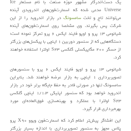
یک دست‌اندرکار مشهور حوزه صنعت با نام مستعار Ice
Universe مدعی شده که اسمارت‌فون‌های اندرویدی آینده
می‌توانند تاج و تخت
سامسونگ
در بازار اندروید را از این
شرکت پس بگیرند. وی مشخصا روی اسمارت‌فون‌های آینده
شیائومی 13 پرو و اوپو فایند ایکس 6 پرو تمرکز نموده است؛
دستگاه‌هایی که از سنسور دوربین 1 اینچی با پیکسل‌های بزرگتر
از حسگر 200 مگاپیکسلی گلکسی S23 اولترا استفاده خواهند
کرد.
شیائومی 13 پرو و اوپو فایند ایکس 6 پرو با سنسورهای
تصویربرداری 1 اینچی به بازار عرضه خواهند شد. بنابراین
سامسونگ تنها در صورتی قادر به حفظ جایگاه برتر خود در بازار
اندروید خواهد بود که سنسور اپتیکی 1/1.3 اینچی گلکسی
S23 اولترا با عملکرد و بهینه‌سازی فوق‌العاده‌ای مورد
بهره‌برداری قرار گیرد.
این افشاگر پیش‌تر اعلام کرد که اسمارت‌فون ویوو X90 پرو
پلاس مجهز به سنسور تصویربرداری با اندازه بسیار بزرگتر