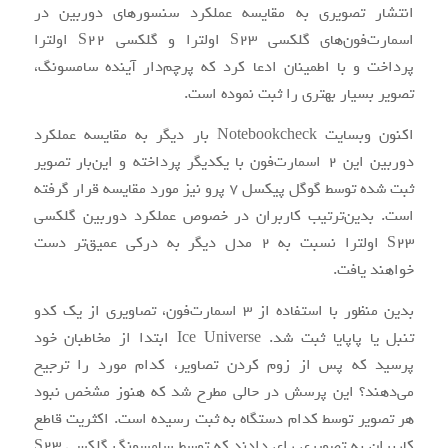
انتشار تصویری به مقایسه عملکرد سنسورهای دوربین در
اسمارت‌فون‌های گلکسی S23 اولترا و گلکسی S22 اولترا
پرداخت و با اطمینان ادعا کرد که پرچم‌دار آینده سامسونگ،
تصویر بسیار بهتری را ثبت نموده است.
اکنون وبسایت Notebookcheck بار دیگر به مقایسه عملکرد
دوربین این 2 اسمارت‌فون با یکدیگر پرداخته و این‌بار تصویر
ثبت شده توسط گوگل پیکسل 7 پرو نیز مورد مقایسه قرار گرفته
است. بدین‌ترتیب کاربران در خصوص عملکرد دوربین گلکسی
S23 اولترا نسبت به 2 مدل دیگر به درکی عمیق‌تر دست
خواهند یافت.
بدین منظور با استفاده از 3 اسمارت‌فون، تصاویری از یک کدو
تنبل یا پاپایا ثبت شد. Ice Universe ابتدا از مخاطبان خود
پرسید که پس از زوم کردن تصاویر، کدام مورد را ترجیح
می‌دهند؟ این پرسش در حالی مطرح شد که هنوز مشخص نبود
هر تصویر توسط کدام دستگاه به ثبت رسیده است. اکثریت قاطع
کاربران به تصویری رای دادند که توسط سامسونگ گلکسی S23