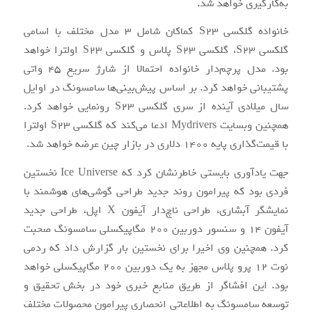
به‌کارگیری خواهد شد.
خانواده گلکسی S23 کماکان شامل 3 مدل مختلف با اسامی
گلکسی S23، گلکسی S23 پلاس و گلکسی S23 اولترا خواهد
بود. مدل پرچم‌دار خانواده احتمالا از شارژ سریع 45 واتی
پشتیبانی خواهد کرد. بر اساس پیش‌بینی‌ها سامسونگ در اوایل
سال میلادی آینده از سری گلکسی S23 رونمایی خواهد کرد.
همچنین وبسایت Mydrivers ادعا می‌کند که گلکسی S23 اولترا
با قیمت‌گذاری پایه 1400 دلاری در بازار چین عرضه خواهد شد.
جهت یادآوری بایستی خاطرنشان کرد که Ice Universe نخستین
فردی بود که پیرامون روند جدید طراحی گوشی‌های هوشمند با
نمایشگر آبشاری، طراحی ناچ‌دار آیفون X اپل، طراحی جدید
آیفون 14 و سنسور دوربین 200 مگاپیکسلی سامسونگ صحبت
کرد. همچنین وی اخیرا برای نخستین بار گزارش داد که ردمی
نوت 12 پرو پلاس مجهز به یک دوربین 200 مگاپیکسلی خواهد
بود. این افشاگر از طریق منابع خبری خود در بخش تحقیق و
توسعه سامسونگ به اطلاعاتی انحصاری پیرامون محصولات مختلف