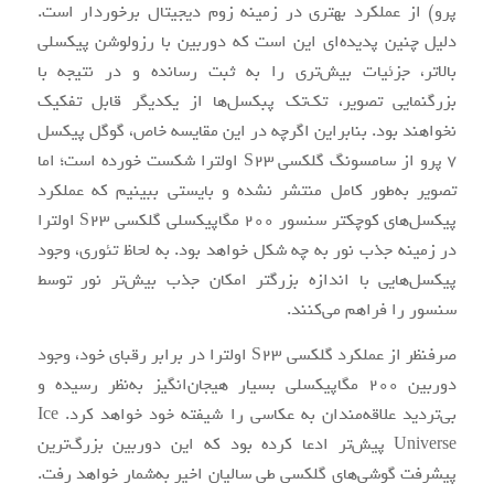
پرو) از عملکرد بهتری در زمینه زوم دیجیتال برخوردار است.
دلیل چنین پدیده‌ای این است که دوربین با رزولوشن پیکسلی
بالاتر، جزئیات بیش‌تری را به ثبت رسانده و در نتیجه با
بزرگنمایی تصویر، تک‌تک پبکسل‌ها از یکدیگر قابل تفکیک
نخواهند بود. بنابراین اگرچه در این مقایسه خاص، گوگل پیکسل
7 پرو از سامسونگ گلکسی S23 اولترا شکست خورده است؛ اما
تصویر به‌طور کامل منتشر نشده و بایستی ببینیم که عملکرد
پیکسل‌های کوچکتر سنسور 200 مگاپیکسلی گلکسی S23 اولترا
در زمینه جذب نور به چه شکل خواهد بود. به لحاظ تئوری، وجود
پیکسل‌هایی با اندازه بزرگتر امکان جذب بیش‌تر نور توسط
سنسور را فراهم می‌کنند.
صرفنظر از عملکرد گلکسی S23 اولترا در برابر رقبای خود، وجود
دوربین 200 مگاپیکسلی بسیار هیجان‌انگیز به‌نظر رسیده و
بی‌تردید علاقه‌مندان به عکاسی را شیفته خود خواهد کرد. Ice
Universe پیش‌تر ادعا کرده بود که این دوربین بزرگ‌ترین
پیشرفت گوشی‌های گلکسی طی سالیان اخیر به‌شمار خواهد رفت.