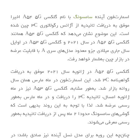
اسمارت‌فون آینده
سامسونگ
با نام گلکسی A54 5G اخیرا
موفق به دریافت تائیدیه از آژانس رگولاتوری 3C چین شده
است. این موضوع نشان می‌دهد که گلکسی A54 5G همانند
گلکسی A52 5G در سال 2021 و گلکسی A53 5G در اوایل
سال جاری میلادی جزو معدود مدل‌های سری A با قابلیت عرضه
در بازار چین به‌شمار خواهد رفت.
گلکسی A52 5G در ژانویه سال 2021 موفق به دریافت
گواهینامه 3C شد. این اسمارت‌فون در ماه مارس همان سال
روانه بازار شد. به‌طور مشابه، گلکسی A53 5G نیز در ماه
ژانویه امسال، تائیدیه 3C را دریافت و در ماه مارس به‌طور
رسمی عرضه شد. لذا با توجه به این روند بدیهی است که
گوشی‌های سامسونگ حدودا 2 ماه پس از دریافت تائیدیه به‌طور
رسمی معرفی می‌شوند.
چنان‌چه این رویه برای مدل نسل آینده نیز صادق باشد؛ در