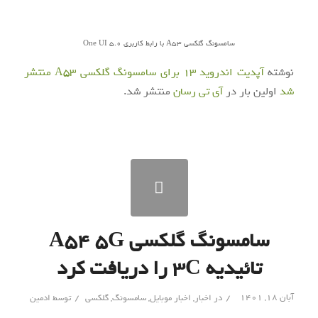
سامسونگ گلکسی A53 با رابط کاربری One UI 5.0
نوشته
آپدیت اندروید 13 برای سامسونگ گلکسی A53 منتشر
شد
اولین بار در
آی‌ تی‌ رسان
منتشر شد.
سامسونگ گلکسی A54 5G
تائیدیه ۳C را دریافت کرد
/
/
آبان ۱۸, ۱۴۰۱
در
اخبار
,
اخبار موبایل
,
سامسونگ
,
گلکسی
توسط
ادمین