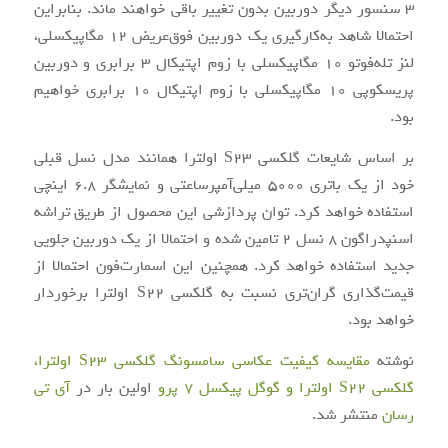
3 سنسور دیگر دوربین بدون تغییر باقی خواهند ماند. بنابراین
احتمالا شاهد به‌کارگیری یک دوربین فوق‌عریض 12 مگاپیکسلی،
لنز تله‌فوتو 10 مگاپیکسلی با زوم اپتیکال 3 برابری و دوربین
پریسکوپی 10 مگاپیکسلی با زوم اپتیکال 10 برابری خواهیم
بود.
بر اساس شایعات گلکسی S23 اولترا همانند مدل نسل قبلی
خود از یک باتری 5000 میلی‌آمپرساعتی و نمایشگر 6.8 اینچی
استفاده خواهد کرد. توان پردازشی این محصول از طریق تراشه
اسنپدراگون 8 نسل 2 تامین شده و احتمالا از یک دوربین جلویی
جدید استفاده خواهد کرد. همچنین این اسمارت‌فون احتمالا از
قیمت‌گذاری گران‌تری نسبت به گلکسی S22 اولترا برخوردار
خواهد بود.
نوشته
مقایسه کیفیت عکاسی سامسونگ گلکسی S23 اولترا،
گلکسی S22 اولترا و گوگل پیکسل 7 پرو
اولین بار در
آی‌ تی‌
رسان
منتشر شد.