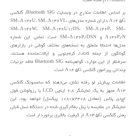
Fi Alliance) شده است.
بر اساس اطلاعات مندرج در وبسایت Bluetooth SIG، گلکسی
A14 5G دارای شماره مدل‌های SM-A146U، SM-A146VL،
SM-A146W، SM-A146U1/DS، SM-A146P، SM-
A146P/N و SM-A146P/DSN است. تمامی این شماره
مدل‌ها احتمالا متعلق به نسخه‌های مختلف گوشی در بازارهای
گوناگون از جمله کانادا، کره‌جنوبی و ایالات‌متحده هستند.
صرفنظر از این موارد، گواهینامه Bluetooth SIG فاقد جزئیات
چندانی پیرامون گلکسی A14 5G است.
اطلاعات پیش‌تر لو رفته نشان می‌دهند که سامسونگ گلکسی
A14 مجهز به یک نمایشگر 6.8 اینچی LCD با رزولوشن فول
اچ‌دی پلاس (معادل 2408×1080 پیکسل) خواهد بود. این
نمایشگر در مقایسه با پنل به‌کارگیری شده در دستگاه نسل قبلی
یعنی گلکسی A13 5G از کیفیت بالاتری برخوردار است.