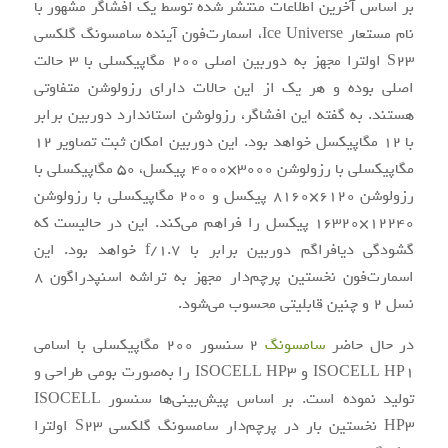
بر اساس آخرین اطلاعات منتشر شده توسط یک افشاگر مشهور با
نام مستعار Ice Universe، اسمارت‌فون آینده سامسونگ گلکسی
S23 اولترا مجهز به دوربین اصلی 200 مگاپیکسلی با 3 حالت
اصلی بوده و هر یک از این حالات دارای رزولوشن متفاوتی
هستند. به گفته این افشاگر، رزولوشن استاندارد دوربین برابر
با 12 مگاپیکسل خواهد بود. این دوربین امکان ثبت تصاویر 12
مگاپیکسلی با رزولوشن 3000×4000 پیکسل، 50 مگاپیکسلی با
رزولوشن 6120×8160 پیکسل و 200 مگاپیکسلی با رزولوشن
12240×16320 پیکسل را فراهم می‌کند. این در حالیست که
گشودگی دیافراگم دوربین برابر با f/1.7 خواهد بود. این
اسمارت‌فون نخستین پرچم‌دار مجهز به تراشه اسنپدراگون 8
نسل 2 و چنین قابلیتی محسوب می‌شود.
در حال حاضر
سامسونگ
2 سنسور 200 مگاپیکسلی با اسامی
ISOCELL HP1 و ISOCELL HP3 را به‌صورت بومی طراحی و
تولید نموده است. بر اساس پیش‌بینی‌ها سنسور ISOCELL
HP3 نخستین بار در پرچم‌دار سامسونگ گلکسی S23 اولترا