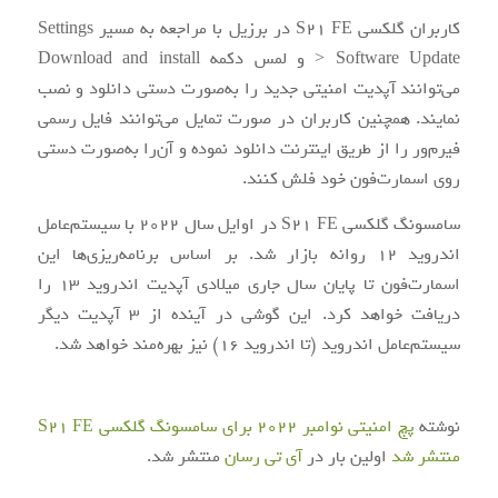
کاربران گلکسی S21 FE در برزیل با مراجعه به مسیر Settings
> Software Update و لمس دکمه Download and install
می‌توانند آپدیت امنیتی جدید را به‌صورت دستی دانلود و نصب
نمایند. همچنین کاربران در صورت تمایل می‌توانند فایل رسمی
فیرم‌ور را از طریق اینترنت دانلود نموده و آن‌را به‌صورت دستی
روی اسمارت‌فون خود فلش کنند.
سامسونگ گلکسی S21 FE در اوایل سال 2022 با سیستم‌عامل
اندروید 12 روانه بازار شد. بر اساس برنامه‌ریزی‌ها این
اسمارت‌فون تا پایان سال جاری میلادی آپدیت اندروید 13 را
دریافت خواهد کرد. این گوشی در آینده از 3 آپدیت دیگر
سیستم‌عامل اندروید (تا اندروید 16) نیز بهره‌مند خواهد شد.
نوشته
پچ امنیتی نوامبر 2022 برای سامسونگ گلکسی S21 FE
منتشر شد
اولین بار در
آی‌ تی‌ رسان
منتشر شد.