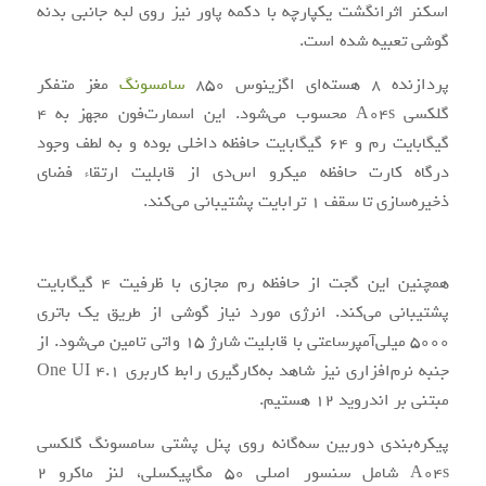
اسکنر اثرانگشت یکپارچه با دکمه پاور نیز روی لبه جانبی بدنه
گوشی تعبیه شده است.
پردازنده 8 هسته‌ای اگزینوس 850
سامسونگ
مغز متفکر
گلکسی A04s محسوب می‌شود. این اسمارت‌فون مجهز به 4
گیگابایت رم و 64 گیگابایت حافظه داخلی بوده و به لطف وجود
درگاه کارت حافظه میکرو اس‌دی از قابلیت ارتقاء فضای
ذخیره‌سازی تا سقف 1 ترابایت پشتیبانی می‌کند.
همچنین این گجت از حافظه رم مجازی با ظرفیت 4 گیگابایت
پشتیبانی می‌کند. انرژی مورد نیاز گوشی از طریق یک باتری
5000 میلی‌آمپرساعتی با قابلیت شارژ 15 واتی تامین می‌شود. از
جنبه نرم‌افزاری نیز شاهد به‌کارگیری رابط کاربری One UI 4.1
مبتنی بر اندروید 12 هستیم.
پیکره‌بندی دوربین سه‌گانه روی پنل پشتی سامسونگ گلکسی
A04s شامل سنسور اصلی 50 مگاپیکسلی، لنز ماکرو 2