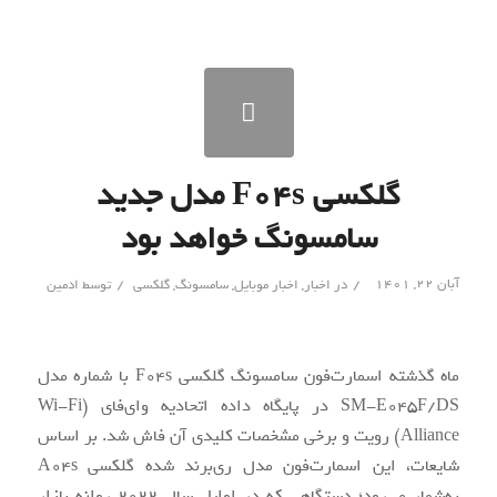
گلکسی F04s مدل جدید
سامسونگ خواهد بود
/
/
آبان ۲۲, ۱۴۰۱
در
اخبار
,
اخبار موبایل
,
سامسونگ
,
گلکسی
توسط
ادمین
ماه گذشته اسمارت‌فون سامسونگ گلکسی F04s با شماره مدل
SM-E045F/DS در پایگاه داده اتحادیه وای‌فای (Wi-Fi
Alliance) رویت و برخی مشخصات کلیدی آن فاش شد. بر اساس
شایعات، این اسمارت‌فون مدل ری‌برند شده گلکسی A04s
به‌شمار می‌رود؛ دستگاهی که در اوایل سال 2022 روانه بازار