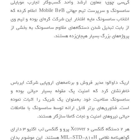
کی‌سی چوی؛ معاون ارشد واحد کسب‌وکار تجارب موبایلی
سامسونگ و سرپرست تیم جهانی Mobile B2B اعلام کرده که
انتخاب سامسونگ مایه افتخار این شرکت کره‌ای بوده و تیم وی
از بابت تبدیل شدن دستگاه‌های مقاوم سامسونگ به بخشی از
پروژه‌های بزرگ بسیار هیجان‌زده هستند.
اریک داوالو؛ مدیر فروش و برنامه‌های اروپایی شرکت ایرباس
خاطرنشان کرد که امنیت یک مقوله بسیار حیاتی بوده و
سامسونگ صلاحیت خود به‌عنوان یک شریک را اثبات نموده
است. فناوری‌های برتر قابل ارائه توسط سامسونگ با ملاحظات
حیاتی نیروهای امنیت و نجات کاملا سازگار هستند.
هر 2 دستگاه گلکسی Xcover 6 پرو و گلکسی تب اکتیو 3 دارای
گواهینامه نظامی MIL-STD-810H هستند. این موضوع بدان