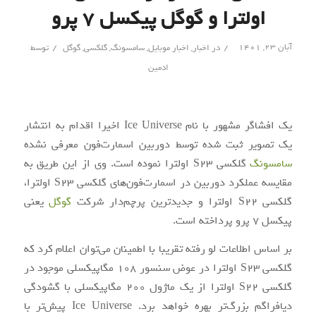
اولترا و گوگل پیکسل ۷ پرو
/
/
آبان ۲۳, ۱۴۰۱
در
اخبار
,
اخبار موبایل
,
سامسونگ
,
گلکسی
,
گوگل
توسط
ادمین
یک افشاگر مشهور با نام Ice Universe اخیرا اقدام به انتشار
یک تصویر ثبت شده توسط دوربین اسمارت‌فون معرفی نشده
سامسونگ
گلکسی S23 اولترا نموده است. وی از این طریق به
مقایسه عملکرد دوربین در اسمارت‌فون‌های گلکسی S23 اولترا،
گلکسی S22 اولترا و جدیدترین پرچم‌دار شرکت
گوگل
یعنی
پیکسل 7 پرو پرداخته است.
بر اساس اطلاعات لو رفته تقریبا با اطمینان می‌توان اعلام کرد که
گلکسی S23 اولترا در عوض سنسور 108 مگاپیکسلی موجود در
گلکسی S22 اولترا از یک ماژول 200 مگاپیکسلی با گشودگی
دیافراگم بزرگ‌تر بهره خواهد برد. Ice Universe پیش‌تر با