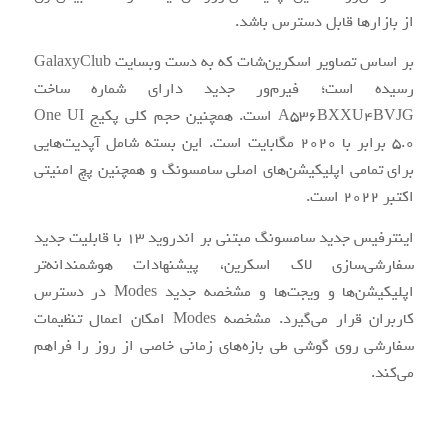
از بازارها قابل دسترس باشد.
بر اساس تصاویر اسکرین‌شات که به دست وبسایت GalaxyClub
رسیده است؛ فیرم‌ور جدید دارای شماره ساخت
A536BXXU4BVJG است. همچنین حجم کلی پکیج One UI
5.0 برابر با 2020 مگابایت است. این بسته شامل آپدیت‌هایی
برای تمامی اپلیکیشن‌های اصلی سامسونگ و همچنین پچ امنیتی
اکتبر 2022 است.
اینترفیس جدید سامسونگ مبتنی بر اندروید 13 با قابلیت جدید
سفارشی‌سازی لاک اسکرین، پیشنهادات هوشمندانه‌تر
اپلیکیشن‌ها و ویجت‌ها و مشخصه جدید Modes در دسترس
کاربران قرار می‌گیرد. مشخصه Modes امکان اعمال تنظیمات
سفارشی روی گوشی طی بازه‌های زمانی خاصی از روز را فراهم
می‌کند.