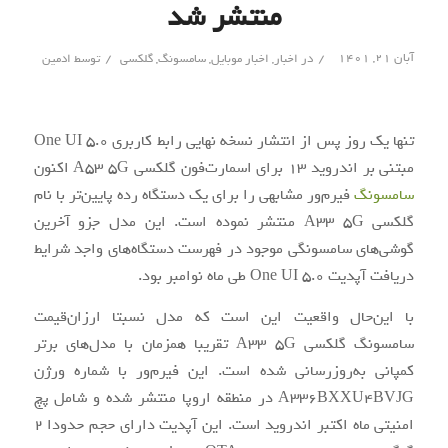
منتشر شد
/
/
آبان ۲۱, ۱۴۰۱
در
اخبار
,
اخبار موبایل
,
سامسونگ
,
گلکسی
توسط
ادمین
تنها یک روز پس از انتشار نسخه نهایی رابط کاربری One UI 5.0
مبتنی بر اندروید 13 برای اسمارت‌فون گلکسی A53 5G اکنون
سامسونگ
فیرم‌ور مشابهی را برای یک دستگاه رده پایین‌تر با نام
گلکسی A33 5G منتشر نموده است. این مدل جزو آخرین
گوشی‌های سامسونگی موجود در فهرست دستگاه‌های واجد شرایط
دریافت آپدیت One UI 5.0 طی ماه نوامبر بود.
با این‌حال واقعیت این است که مدل نسبتا ارزان‌قیمت‌
سامسونگ گلکسی A33 5G تقریبا همزمان با مدل‌های برتر
کمپانی به‌روزرسانی شده است. این فیرم‌ور با شماره ورژن
A336BXXU4BVJG در منطقه اروپا منتشر شده و شامل پچ
امنیتی ماه اکتبر اندروید است. این آپدیت دارای حجم حدودا 2