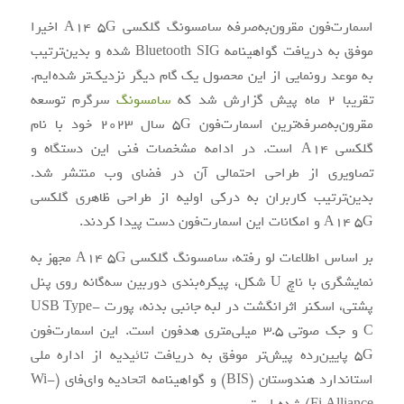
اسمارت‌فون مقرون‌به‌صرفه سامسونگ گلکسی A14 5G اخیرا
موفق به دریافت گواهینامه Bluetooth SIG شده و بدین‌ترتیب
به موعد رونمایی از این محصول یک گام دیگر نزدیک‌تر شده‌ایم.
تقریبا 2 ماه پیش گزارش شد که
سامسونگ
سرگرم توسعه
مقرون‌به‌صرفه‌ترین اسمارت‌فون 5G سال 2023 خود با نام
گلکسی A14 است. در ادامه مشخصات فنی این دستگاه و
تصاویری از طراحی احتمالی آن در فضای وب منتشر شد.
بدین‌ترتیب کاربران به درکی اولیه از طراحی ظاهری گلکسی
A14 5G و امکانات این اسمارت‌فون دست پیدا کردند.
بر اساس اطلاعات لو رفته، سامسونگ گلکسی A14 5G مجهز به
نمایشگری با ناچ U شکل، پیکره‌بندی دوربین سه‌گانه روی پنل
پشتی، اسکنر اثرانگشت در لبه جانبی بدنه، پورت USB Type-
C و جک صوتی 3.5 میلی‌متری هدفون است. این اسمارت‌فون
5G پایین‌رده پیش‌تر موفق به دریافت تائیدیه از اداره ملی
استاندارد هندوستان (BIS) و گواهینامه اتحادیه وای‌فای (Wi-