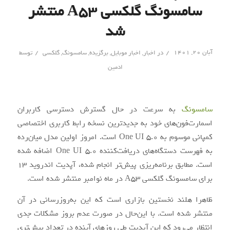
سامسونگ گلکسی A53 منتشر
شد
/
/
آبان ۲۰, ۱۴۰۱
در
اخبار
,
اخبار موبایل
,
برگزیده
,
سامسونگ
,
گلکسی
توسط
ادمین
سامسونگ
به سرعت در حال گسترش دسترسی کاربران
اسمارت‌فون‌های خود به جدیدترین نسخه رابط کاربری اختصاصی
کمپانی موسوم به One UI 5.0 است. امروز اولین مدل میان‌رده
به فهرست دستگاه‌های دریافت‌کننده One UI 5.0 اضافه شده
است. مطابق برنامه‌ریزی پیش‌‌تر انجام شده، آپدیت اندروید 13
برای سامسونگ گلکسی A53 در ماه نوامبر منتشر شده است.
ظاهرا هلند نخستین بازاری است که این به‌روزرسانی در آن
منتشر شده است. با این‌حال در صورت عدم بروز مشکلات جدی
انتظار می‌رود که این آپدیت طی روزهای آینده در تعداد بیش‌تری