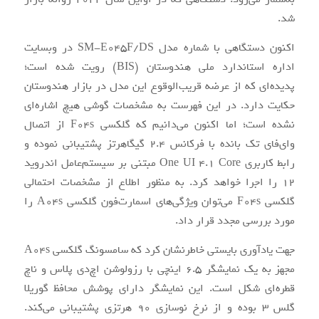
شد.
اکنون دستگاهی با شماره مدل SM-E045F/DS در وبسایت
اداره استاندارد ملی هندوستان (BIS) رویت شده است؛
پدیده‌ای که از عرضه قریب‌الوقوع این مدل در بازار هندوستان
حکایت دارد. در این فهرست به مشخصات گوشی هیچ اشاره‌ای
نشده است؛ اما اکنون می‌دانیم که گلکسی F04s از اتصال
وای‌فای تک بانده با فرکانس 2.4 گیگاهرتز پشتیبانی نموده و
رابط کاربری One UI 4.1 Core مبتنی بر سیستم‌عامل اندروید
12 را اجرا خواهد کرد. به منظور اطلاع از مشخصات احتمالی
گلکسی F04s می‌توان ویژگی‌های اسمارت‌فون گلکسی A04s را
مورد بررسی مجدد قرار داد.
جهت یادآوری بایستی خاطرنشان کرد که سامسونگ گلکسی A04s
مجهز به یک نمایشگر 6.5 اینچی با رزولوشن اچ‌دی پلاس و ناچ
قطره‌ای شکل است. این نمایشگر دارای پوشش محافظ گوریلا
گلس 3 بوده و از نرخ نوسازی 90 هرتزی پشتیبانی می‌کند.