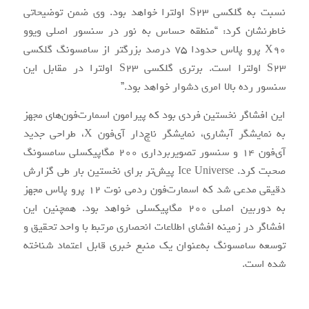
نسبت به گلکسی S23 اولترا خواهد بود. وی ضمن توضیحاتی
خاطرنشان کرد: “منطقه حساس به نور در سنسور اصلی ویوو
X90 پرو پلاس حدودا 75 درصد بزرگتر از سامسونگ گلکسی
S23 اولترا است. برتری گلکسی S23 اولترا در مقابل این
سنسور رده بالا امری دشوار خواهد بود.”
این افشاگر نخستین فردی بود که پیرامون اسمارت‌فون‌های مجهز
به نمایشگر آبشاری، نمایشگر ناچ‌دار آی‌فون X، طراحی جدید
آی‌فون 14 و سنسور تصویربرداری 200 مگاپیکسلی سامسونگ
صحبت کرد. Ice Universe پیش‌تر برای نخستین بار طی گزارش
دقیقی مدعی شد که اسمارت‌فون ردمی نوت 12 پرو پلاس مجهز
به دوربین اصلی 200 مگاپیکسلی خواهد بود. همچنین این
افشاگر در زمینه افشای اطلاعات انحصاری مرتبط با واحد تحقیق و
توسعه سامسونگ به‌عنوان یک منبع خبری قابل اعتماد شناخته
شده است.