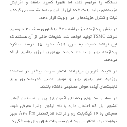
دستگاه را فراهم کند، اما ظاهراً کمبود حافظه و افزایش
هزینه‌های تولید باعث شده اپل از این برنامه عقب‌نشینی کرده و
ثبات و کنترل هزینه‌ها را در اولویت قرار دهد.
در بخش پردازنده نیز تراشه A20 با فناوری ساخت 2 نانومتری
شرکت TSMC تولید خواهد شد. شایعات حاکی از آن هستند که
این تراشه نسبت به سری A19 حدود 15 درصد عملکرد
پردازنده بهتر و تا 30 درصد بهره‌وری انرژی بالاتری ارائه
می‌دهد.
در نتیجه، کاربران می‌توانند انتظار سرعت بیشتر در استفاده
روزمره، عمر باتری بهتر و موتور عصبی قدرتمندتری برای
قابلیت‌های آینده هوش مصنوعی داشته باشند.
در مقابل، مدل‌های رده‌بالای آیفون 18 پرو و نخستین گوشی
تاشوی اپل که احتمال دارد با نام آیفون اولترا معرفی شود،
همچنان به 12 گیگابایت رم و تراشه قدرتمندتر A20 Pro مجهز
خواهند بود. انتظار می‌رود این محصولات طبق روال همیشگی در