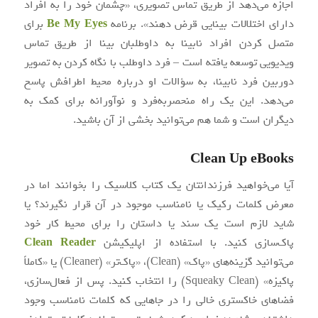
اجازه می‌دهد از طریق تماس تصویری، «چشمان خود را به افراد
دارای اختلالات بینایی قرض دهند». برنامه
Be My Eyes
برای
متصل کردن افراد نابینا به داوطلبان بینا از طریق تماس
ویدیویی توسعه یافته است – فرد داوطلب با نگاه کردن به تصویر
دوربین فرد نابینا، به سؤالات او درباره محیط اطرافش پاسخ
می‌دهد. این یک راه منحصر‌به‌فرد و نوآورانه برای کمک به
دیگران است و شما هم می‌توانید بخشی از آن باشید.
Clean Up eBooks
آیا می‌خواهید فرزندانتان یک کتاب کلاسیک را بخوانند اما در
معرض کلمات رکیک یا نامناسب موجود در آن قرار نگیرند؟ یا
شاید لازم است یک سند یا داستان را برای محیط کار خود
پاک‌سازی کنید. با استفاده از اپلیکیشن
Clean Reader
می‌توانید گزینه‌های «پاک» (Clean)، «پاک‌تر» (Cleaner) یا «کاملاً
پاکیزه» (Squeaky Clean) را انتخاب کنید. پس از فعال‌سازی،
فضاهای خاکستری خالی را در جاهایی که کلمات نامناسب وجود