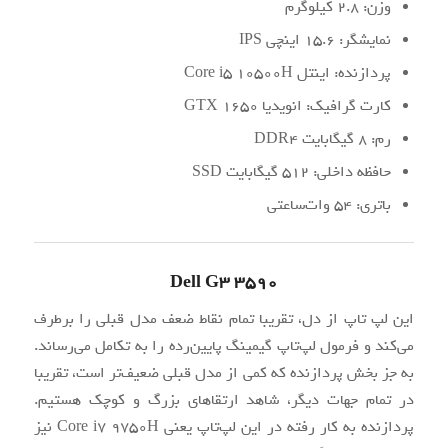
وزن: 2.8 کیلوگرم
نمایشگر: 15.6 اینچی IPS
پردازنده: اینتل Core i5 10500H
کارت گرافیک: انویدیا GTX 1650
رم: 8 گیگابایت DDR4
حافظه داخلی: 512 گیگابایت SSD
باتری: 54 وات‌ساعتی
Dell G3 3590
این لپ تاپ از دل، تقریبا تمام نقاط ضعف مدل قبلی را برطرف
می‌کند و فرمول لپ‌تاپ گیمینگ پایین‌رده را به تکامل می‌رساند.
به جز بخش پردازنده که کمی از مدل قبلی ضعیف‌تر است، تقریبا
در تمام جهات دیگر، شاهد ارتقاهای بزرگ و کوچک هستیم.
پردازنده به کار رفته در این لپ‌تاپ یعنی Core i7 9750H نیز