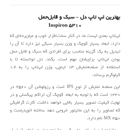
بهترین لپ تاپ دل – سبک و قابل‌حمل
Inspiron 5310
لپ‌تاپ بعدی لیست ما، در کنار سخت‌افزار خوب و میان‌رده‌ای که
دارد، ابعاد بسیار کوچک و وزن بسیار سبکی نیز دارد تا آن را
تبدیل به یک گزینه مناسب برای افرادی که سبک و قابل حمل
بودن لپ‌تاپ برای‌شان مهم است، بکند. دل توانسته تا با
استفاده از صفحه‌نمایش 13 اینچی، وزن لپ‌تاپ را به 1.2
کیلوگرم برساند.
این صفحه نمایش از نوع IPS است و رزولوشن آن 2560 در
1440 است که با توجه به ابعاد کوچک آن، تراکم پیکسلی و در
نهایت کیفیت تصویر بسیار بالایی خواهد داشت. کارت گرافیکی
که تصاویر را به این مانیتور خروجی دهد ساخته انویدیاست و
MX 450 نام دارد.
پردازنده این لپ تاپ دل یک پردازنده چهار هسته‌ای از نسل