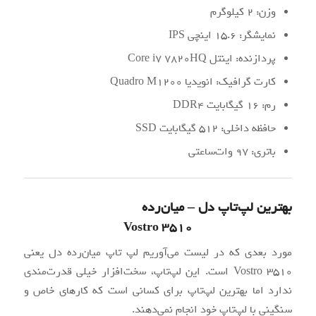
وزن: 2 کیلوگرم
نمایشگر: 15.6 اینچی IPS
پردازنده: اینتل Core i7 7820HQ
کارت گرافیک: انویدیا Quadro M1200
رم: 16 گیگابایت DDR4
حافظه داخلی: 512 گیگابایت SSD
باتری: 97 وات‌ساعتی
بهترین لپ‌تاپ دل – میان‌رده
Vostro 3510
مورد بعدی که در لیست می‌آوریم لپ تاپ میان‌رده دل یعنی
Vostro 3510 است. این لپ‌تاپ، سخت‌افزار خیلی قدرت‌مندی
ندارد اما بهترین لپ‌تاپ برای کسانی است که کارهای خاص و
سنگینی با لپ‌تاپ خود انجام نمی‌دهند.