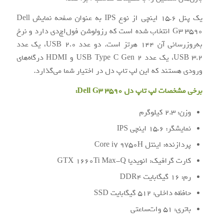
یک پنل 15.6 اینچی از نوع IPS به عنوان صفحه نمایش Dell
G3 3590 انتخاب شده است که رزولوشن فول‌اچ‌دی دارد و نرخ
به‌روزرسانی آن 144 هرتز است. دو عدد USB 2.0، یک عدد
USB 3.2، یک عدد USB Type C Gen 2 و HDMI درگاه‌های
ورودی هستند که این لپ تاپ دل در اختیار شما می‌گذارد.
برخی مشخصات لپ تاپ دل Dell G3 3590:
وزن: 2.3 کیلوگرم
نمایشگر: 15.6 اینچی IPS
پردازنده: اینتل Core i7 9750H
کارت گرافیک: انویدیا GTX 1660Ti Max-Q
رم: 16 گیگابایت DDR4
حافظه داخلی: 512 گیگابایت SSD
باتری: 51 وات‌‌ساعتی