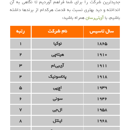
جدیدترین شرکت را برای شما فراهم آوردیم تا نگاهی به آن
انداخته و دید بهتری نسبت به قدمت هرکدام از برندها داشته
باشیم، با
آی‌تی‌رسان
همراه باشید:
سال تاسیس
نام شرکت
رتبه
1865
نوکیا
1
1910
هیتاچی
2
1911
آی‌بی‌ام
3
1918
پاناسونیک
4
1939
اچ‌پی
5
1946
سونی
6
1958
ال‌جی
7
1968
اینتل
8