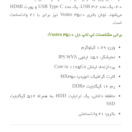
2.0، یک عدد USB 3.2، یک عدد USB Type C و پورت HDMI
می‌شود. توان باتری Vostro 3510 نیز برابر با 41 وات‌ساعت
است.
برخی مشخصات لپ تاپ دل Vostro 3510:
وزن: 1.79 کیلوگرم
نمایشگر: 15.6 اینچی IPS WVA
پردازنده: اینتل Core i7 1165G7
کارت گرافیک: انویدیا MX350
رم: 16 گیگابایت DDR4
حافظه داخلی: یک ترابایت HDD به همراه 512 گیگابایت
SSD
باتری: 41 وات‌ساعتی