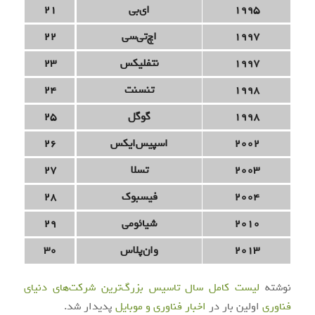
1995
ای‌بی
21
1997
اچ‌تی‌سی
22
1997
نتفلیکس
23
1998
تنسنت
24
1998
گوگل
25
2002
اسپیس‌ایکس
26
2003
تسلا
27
2004
فیسبوک
28
2010
شیائومی
29
2013
وان‌پلاس
30
نوشته
لیست کامل سال تاسیس بزرگ‌ترین شرکت‌های دنیای
فناوری
اولین بار در
اخبار فناوری و موبایل
پدیدار شد.