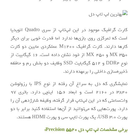
کارت گرافیک موجود در این لپ‌تاپ از سری Quadro انویدیا
است که تمرکزی روی بازی‌ها ندارد اما قدرت خوبی برای دیگر
کارها دارند. کارت گرافیک M1200 عملکردی مابین دو کارت
MX 350 و MX 450 از خود نشان داده است. 16 گیگابیت از
نوع DDR4 و 512 گیگابایت SSD وظایف دو بخش رم و حافظه
ذخیره‌سازی داخلی را برعهده دارند.
نمایشگری که دل به سراغ آن رفته از نوع IPS با رزولوشن
3840 در 2160 است و ابعاد 15.6 اینچی دارد. باتری 97
وات‌ساعتی که در این لپ‌تاپ قرار گرفته، وظیفه شارژدهی آن را
دارد. پورت‌هایی که می‌توانید از آن‌ها استفاده کنید برابر با دو
پورت USB 3.0، یک پورت تایپ سی و پورت HDMI هستند.
برخی مشخصات لپ تاپ دل Precision 5520: