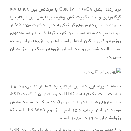
پردازنده اینتل Core i7 1165G7 با فرکانس بین 2.8 تا 4.7
گیگاهرتزی و 12 مگابایت کش وظایف پردازشی این لپ‌تاپ را
برعهده دارد. پردازش‌های گرافیکی لپ‌تاپ به کارت MX 350 از
انویدیا سپرده شده است. این کارت گرافیک برای استفاده‌های
روزمره و کمی سنگین ایده‌آل است اما برای بازی‌ها طراحی نشده
است، البته شما می‌توانید اجرای بازی‌های سبک را نیز به آن
بسپرید.
حافظه ذخیره‌سازی که این لپ‌تاپ به شما ارائه می‌دهد 1.5
ترابایت است. یک ترابایت HDD به همراه 512 گیگابایت SSD،
تمام نیاز‌های شما را در این امر برآورده می‌کنند. صفحه نمایش
موجود در این لپ‌تاپ 15.6 اینچی از نوع IPS WVA است که
رزولوشن آن 1920 در 1080 است.
درگاه‌های ورودی موجود بر بدنه لپ‌تاپ شامل یک عدد USB