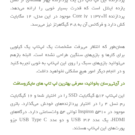
یازده اینتل است که قدرت بسیار خوبی را ارائه می‌دهد.
پردازنده Core i7 11370H موجود در این مدل، 12 مگابایت
کش دارد و فرکانس آن به 4.8 گیگاهرتز نیز می‌رسد.
همان‌طور که انتظار می‌رفت مشخصات یک لپ‌تاپ یک کیلویی
برای کارها و بازی‌های سنگین طراحی نشده است. البته بازهم
می‌توانید بازی‌های سبک را روی این لپ‌تاپ به خوبی تجربه کنید
و در انجام دیگر امور هیچ مشکلی نخواهید داشت.
در آی‌تی‌رسان بخوانید:
معرفی بهترین لپ تاپ های مایکروسافت
این لپ‌تاپ 512 گیگابایت SSD را در اختیار شما و 16 گیگابایت
رم نسل 4 را در اختیار پردازنده‌های خودش می‌گذارد. باتری
موجود در Inspiron 5310 توانی 54 وات‌ساعتی دارد. درگاه‌های
HDMI، یک عدد USB 3.2 و دو عدد USB Type C جزو
پورت‌های این لپ‌تاپ هستند.