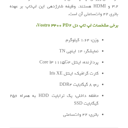
3.2 و HDMI هستند. وظیفه شارژدهی این لپ‌تاپ بر عهده
باتری 42 وات‌ساعتی آن است.
برخی مشخصات لپ تاپ دل Vostro 3400 PD2:
وزن: 1.64 کیلوگرم
نمایشگر: 14 اینچی TN
پردازنده: اینتل Core i3 1115G4
کارت گرافیک: اینتل Iris XE
رم: 8 گیگابایت DDR4
حافظه داخلی: یک ترابایت HDD به همراه 256
گیگابایت SSD
باتری: 42 وات‌ساعتی