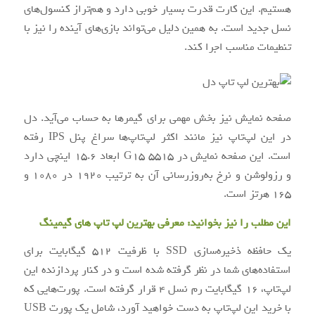
هستیم. این کارت قدرت بسیار خوبی دارد و هم‌تراز کنسول‌های
نسل جدید است. به همین دلیل می‌تواند بازی‌های آینده را نیز با
تنطیمات مناسب اجرا کند.
صفحه نمایش نیز بخش مهمی برای گیمرها به حساب می‌آید. دل
در این لپ‌تاپ نیز مانند اکثر لپ‌تاپ‌ها سراغ پنل IPS رفته
است. این صفحه نمایش در G15 5515 ابعاد 15.6 اینچی دارد
و رزولوشن و نرخ به‌روزرسانی آن به ترتیب 1920 در 1080 و
165 هرتز است.
این مطلب را نیز بخوانید:
معرفی بهترین لپ تاپ های گیمینگ
یک حافظه ذخیره‌سازی SSD با ظرفیت 512 گیگابایت برای
استفاده‌های شما در نظر گرفته شده است و در کنار پردازنده این
لپ‌تاپ، 16 گیگابایت رم نسل 4 قرار گرفته است. پورت‌هایی که
با خرید این لپ‌تاپ به دست خواهید آورد، شامل یک پورت USB