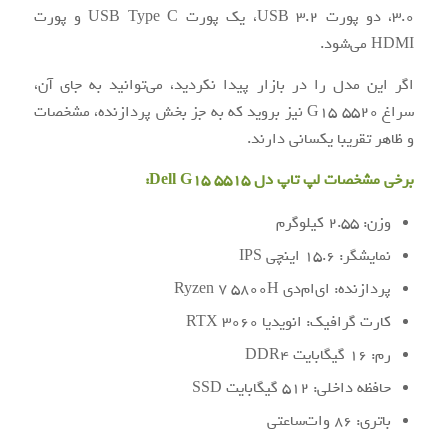
3.0، دو پورت USB 3.2، یک پورت USB Type C و پورت
HDMI می‌شود.
اگر این مدل را در بازار پیدا نکردید، می‌توانید به جای آن،
سراغ G15 5520 نیز بروید که به جز بخش پردازنده، مشخصات
و ظاهر تقریبا یکسانی دارند.
برخی مشخصات لپ تاپ دل Dell G15 5515:
وزن: 2.55 کیلوگرم
نمایشگر: 15.6 اینچی IPS
پردازنده: ای‌ام‌دی Ryzen 7 5800H
کارت گرافیک: انویدیا RTX 3060
رم: 16 گیگابایت DDR4
حافظه داخلی: 512 گیگابایت SSD
باتری: 86 وات‌ساعتی