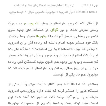
/
مهر ۱۱, ۱۳۹۴
در
,
Moto E
,
Marshmallow
,
Google
,
android 6
/
nexus
,
Motorola
,
اخبار
,
اندروید ۶
,
موتورولا
,
نکسوس
,
گوگل
توسط
مجتبی
از زمانی که اندروید مارشمالو یا همان
اندروید ۶
به صورت
رسمی معرفی شده، و نیز
گوگل
از دستگاه های جدید سری
نکسوس رونمایی به عمل آورده، حالا
موتورولا
هم در پستی که در
بلاگ خود منتشر نموده اعلام داتشه که برنامه اش برای اندروید
۶ چه خواهد بود. متاسفانه تا به این لحظه تعداد دستگاه هایی که
این شرکت اعلام کرده به ادروید ۶ بروزرسانی خواهند شد بسیار
کم هستند ولی با این وجود هم اکنون تولید کنندگان کمی برنامه
خود را برای بروزرسانی به اندروید مارشمالو اعلام کرده اند که
موتورولا هم حالا یکی از آنهاست.
همانطور که احتمالا شما هم انتظار دارید، موتورولا لیستی از
دستگاه هایی را منتشر کرده که قصد دارد بروزرسانی اندروید
مارشمالو را برای آنها عرضه کند. همانطور که گفته شده این
لیست فعلا کوتاه است و قطعا یکسری از محصولات موتورولا