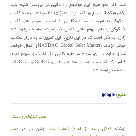
شد. اگر بخواهیم این موضوع را دقیق تر بررسی کنیم باید
بگوییم که از تاریخ ۵ اکتبر (۱۳ مهر) ۲۰۱۵، سهام سرمایه کلاس
C گوگل با نام سهام سرمایه کلاس C آلفابت و سهام عادی کلاس
A گوگل با نام سهام عادی کلاس A آلفابت معامله خواهد شد
(لازم به ذکر است که در این تاریخ، این تغییرات به بازار منتخب
جهانی نزدک (NASDAQ Global Selet Market) اعمال خواهد
شد). علاوه بر آن، سهام سرمایه کلاس C آلفابت و سهام عادی
کلاس A آلفابت، با همان نماد های قبلی، GOOG و GOOGL،
معامله خواهند شد.
.
منبع:
google
عصر تکنولوژی، تکرا
نوشته
گوگل رسما از امروز آلفابت شد
اولین بار در
عصر