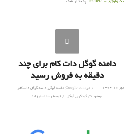
تکنولوژی - Techera
پدیدار شد.
دامنه گوگل دات کام برای چند
دقیقه به فروش رسید
/
مهر ۱۰, ۱۳۹۴
در
Google.com
,
دامنه گوگل
,
دامنه گوگل دات کام
,
/
موضوعات
,
گوناگون
,
گوگل
توسط
رضا اصغرزاده