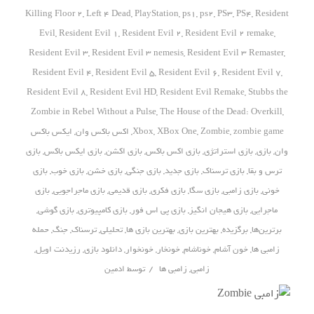
Killing Floor 2
,
Left 4 Dead
,
PlayStation
,
ps1
,
ps2
,
PS3
,
PS4
,
Resident
Evil
,
Resident Evil 1
,
Resident Evil 2
,
Resident Evil 2 remake
,
Resident Evil 3
,
Resident Evil 3 nemesis
,
Resident Evil 3 Remaster
,
Resident Evil 4
,
Resident Evil 5
,
Resident Evil 6
,
Resident Evil 7
,
Resident Evil 8
,
Resident Evil HD
,
Resident Evil Remake
,
Stubbs the
Zombie in Rebel Without a Pulse
,
The House of the Dead: Overkill
,
zombie game
,
Zombie
,
XBox One
,
Xbox
,
اکس باکس وان
,
ایکس باکس
وان
,
بازی
,
بازی استراتژی
,
بازی اکس باکس
,
بازی اکشن
,
بازی ایکس باکس
,
بازی
ترس و بقا
,
بازی ترسناک
,
بازی جدید
,
بازی جنگی
,
بازی خشن
,
بازی خوب
,
بازی
خونی
,
بازی زامبی
,
بازی سگا
,
بازی فکری
,
بازی قدیمی
,
بازی ماجراجویی
,
بازی
ماجرایی
,
بازی هیجان انگیز
,
بازی پی اس فور
,
بازی کامپیوتری
,
بازی گوشی
,
برترین‌ها
,
برگزیده
,
بهترین بازی
,
بهترین بازی ها
,
تحلیلی
,
ترسناک
,
جنگ
,
حمله
زامبی ها
,
خون آشام
,
خوناشام
,
خونخار
,
خونخوار
,
دانلود بازی
,
رزیدنت اویل
,
/
زامبی
,
زامبی ها
توسط
ادمین