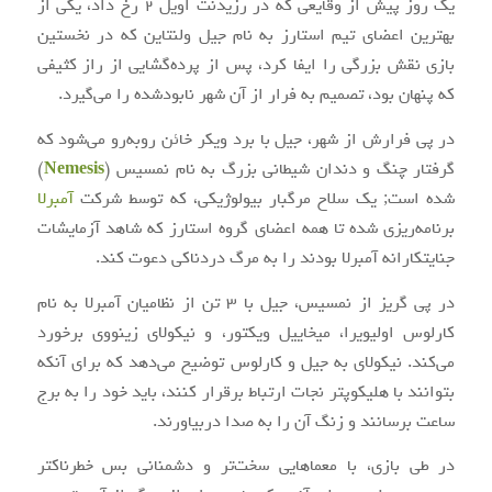
یک روز پیش از وقایعی که در رزیدنت اویل ۲ رخ داد، یکی از
بهترین اعضای تیم استارز به نام جیل ولنتاین که در نخستین
بازی نقش بزرگی را ایفا کرد، پس از پرده‌گشایی از راز کثیفی
که پنهان بود، تصمیم به فرار از آن شهر نابودشده را می‌گیرد.
در پی فرارش از شهر، جیل با برد ویکر خائن روبه‌رو می‌شود که
گرفتار چنگ و دندان شیطانی بزرگ به نام نمسیس (
Nemesis
)
شده است; یک سلاح مرگبار بیولوژیکی، که توسط شرکت
آمبرلا
برنامه‌ریزی شده تا همه اعضای گروه استارز که شاهد آزمایشات
جنایتکارانه آمبرلا بودند را به مرگ دردناکی دعوت کند.
در پی گریز از نمسیس، جیل با ۳ تن از نظامیان آمبرلا به نام
کارلوس اولیویرا، میخاییل ویکتور، و نیکولای زینووی برخورد
می‌کند. نیکولای به جیل و کارلوس توضیح می‌دهد که برای آنکه
بتوانند با هلیکوپتر نجات ارتباط برقرار کنند، باید خود را به برج
ساعت برسانند و زنگ آن را به صدا دربیاورند.
در طی بازی، با معماهایی سخت‌تر و دشمنانی بس خطرناکتر