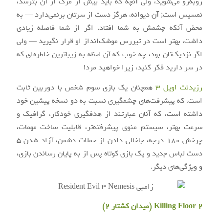
روبه‌رو می‌شوید، ولی آنچه که باید بیش از مرگ از آن بترسد،
نمسیس است; آن دیوانه، هرگز دست از سرتان برنمی‌دارد — به
محض آنکه چشمش به شما افتاد، اگر از شما فاصله زیادی
داشت، بهتر است در تیررس موشک‌انداز او قرار نگیرید — ولی
اگر نزدیک‌تان بود، چه خوب که آن لحظه به زیباترین خاطره‌ای که
در سر دارید فکر کنید، زیرا خواهید مرد!
رزیدنت اویل ۳
همچنان یک بازی سوم شخص با دوربین ثابت
است، که پیشرفت‌های چشمگیری نسبت به دو نسخه پیشین خود
داشته است، که آنان عبارتند از هدفگیری خودکار، گرافیک و
سرعت بهتر، سیستم منوی پیشرفته‌تر، قابلیت ساخت مهمات،
چرخش ۱۸۰ درجه، جاخالی دادن از حملات دشمن، آزاد شدن ۵
دست لباس جدید و یک بازی کوتاه پس از به پایان رساندن بازی،
و ویژگی‌های دیگر.
Killing Floor 2 (میدان کشتار ۲)