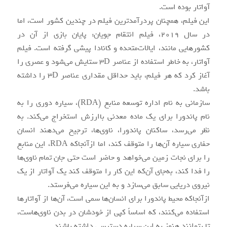
آواتار بوده است.
این فیلم، همچنان پردرآمدترین فیلم در چندین کشور است، اما
در سال ۲۰۱۹، فیلم انتقام جویان: پایان بازی از آن در
کشورهایی مانند، ایالات‌متحده و کانادا پیشی گرفته است. فیلم
آواتار، به خاطر استفاده از عناصر ۳D ستایش می‌شود و عصری را
آغاز کرد که هر فیلم، باید حداقل مقداری عناصر ۳D را داشته
باشد.
سازمانی به نام اداره توسعه منابع (RDA)، سیاره دوری را به
نام پاندورا برای یک ماده معدنی باارزش استخراج می‌کند. به
نظر می‌رسد، ساکنان پاندورا، ناوی‌ها، ترجیح می‌دهند انسان
حفاری سیاره آن‌ها را متوقف کند، اما ازآنجاکه RDA، این منابع
را برای نجات زمین می‌خواهد و حاضر است حتی جان تمام ناوی‌ها
را فدا کند، به‌جای آن‌که این کار را متوقف کند یک آواتار از یک
نیروی دریایی سابق می‌سازد و به این سیاره می‌فرستد.
ازآنجاکه محیط پاندورا برای انسان‌ها سمی است، آن‌ها از آواتارها
استفاده می‌کنند، که اساساً کپی از خودشان در بدن ناوی‌هاست،
تا بتوانند هنوز به این سیاره دسترسی داشته باشند.