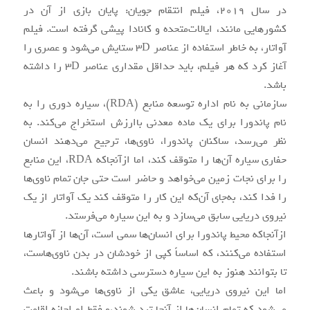
در سال ۲۰۱۹، فیلم انتقام جویان: پایان بازی از آن در
کشورهایی مانند، ایالات‌متحده و کانادا پیشی گرفته است. فیلم
آواتار، به خاطر استفاده از عناصر ۳D ستایش می‌شود و عصری را
آغاز کرد که هر فیلم، باید حداقل مقداری عناصر ۳D را داشته
باشد.
سازمانی به نام اداره توسعه منابع (RDA)، سیاره دوری را به
نام پاندورا برای یک ماده معدنی باارزش استخراج می‌کند. به
نظر می‌رسد، ساکنان پاندورا، ناوی‌ها، ترجیح می‌دهند انسان
حفاری سیاره آن‌ها را متوقف کند، اما ازآنجاکه RDA، این منابع
را برای نجات زمین می‌خواهد و حاضر است حتی جان تمام ناوی‌ها
را فدا کند، به‌جای آن‌که این کار را متوقف کند یک آواتار از یک
نیروی دریایی سابق می‌سازد و به این سیاره می‌فرستد.
ازآنجاکه محیط پاندورا برای انسان‌ها سمی است، آن‌ها از آواتارها
استفاده می‌کنند، که اساساً کپی از خودشان در بدن ناوی‌هاست،
تا بتوانند هنوز به این سیاره دسترسی داشته باشند.
اما این نیروی دریایی، عاشق یکی از ناوی‌ها می‌شود و باعث
می‌شود که تمام انسان‌ها از آنجا ترد شوند،و فقط او اجازه اقامت